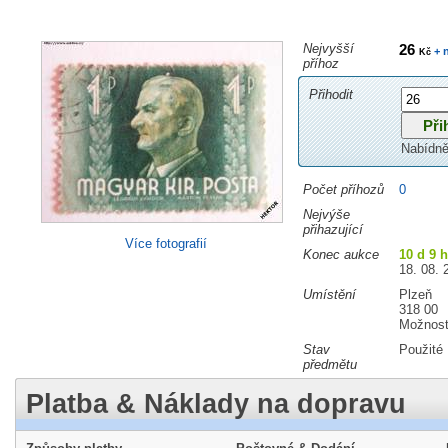
Nejvyšší
26
+ 
Kč
příhoz
Přihodit
Nabídně
Počet příhozů
0
Nejvýše
přihazující
Více fotografií
Konec aukce
10 d 9 
18. 08. 
Umístění
Plzeň
318 00
Možnost
Stav
Použité
předmětu
Platba & Náklady na dopravu