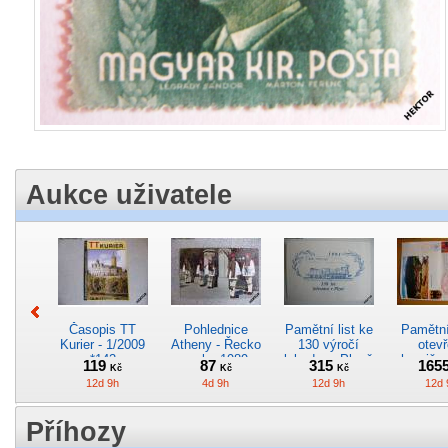
Aukce uživatele
Časopis TT
Pohlednice
Pamětní list ke
Pamětní 
Kurier - 1/2009
Atheny - Řecko
130 výročí
otevř
*142
z roku 1989.
lokodepa Plzeň
hranič.n
119
87
315
165
Kč
Kč
Kč
Nová nepoužitá
*2963
Železn
12d 9h
4d 9h
12d 9h
12d 
*5019
*29
Příhozy