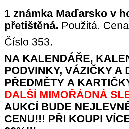
1 známka Maďarsko v hod
přetištěná.
Použitá. Cena 
Číslo 353.
NA KALENDÁŘE, KALEN
PODVINKY, VÁZIČKY A
PŘEDMĚTY
A KARTIČK
DALŠÍ MIMOŘÁDNÁ SL
AUKCÍ BUDE NEJLEVNĚ
CENU!!! PŘI KOUPI VÍ