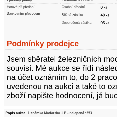
Způsoby platby
Poštovné & Dodání
Hotově při předání
Osobní předání
0
Kč
Bankovním převodem
Běžná zásilka
40
Kč
Doporučená zásilka
95
Kč
Podmínky prodejce
Jsem sběratel železničních mode
souvisí. Mé aukce se řídí násle
na účet oznámím to, do 2 prac
uvedenou na aukci a také to oz
zboží napište hodnocení, já bu
Popis aukce
1 známka Maďarsko 1 P - nalepená *353