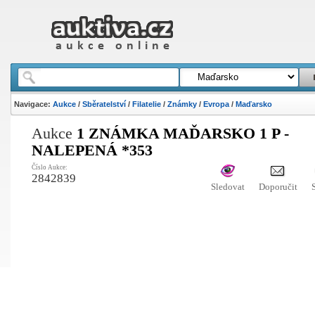
Navigace:
Aukce
/
Sběratelství
/
Filatelie
/
Známky
/
Evropa
/
Maďarsko
Aukce
1 ZNÁMKA MAĎARSKO 1 P -
NALEPENÁ *353
Číslo Aukce:
2842839
Sledovat
Doporučit