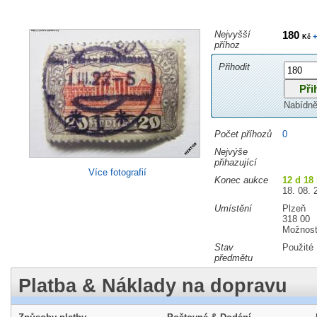
Nejvyšší
180
+
Kč
příhoz
Přihodit
Nabídně
Počet příhozů
0
Nejvýše
přihazující
Více fotografií
Konec aukce
12 d 18
18. 08. 
Umístění
Plzeň
318 00
Možnost
Stav
Použité
předmětu
Platba & Náklady na dopravu