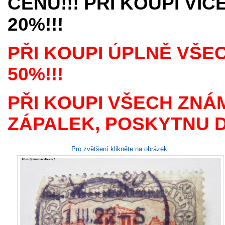
CENU!!! PŘI KOUPI VÍ
20%!!!
PŘI KOUPI ÚPLNĚ VŠE
50%!!!
PŘI KOUPI VŠECH ZNÁ
ZÁPALEK, POSKYTNU D
Pro zvětšení klikněte na obrázek