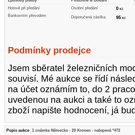
Způsoby platby
Poštovné & Dodání
Hotově při předání
Osobní předání
0
Kč
Bankovním převodem
Doporučená zásilka
95
Kč
Podmínky prodejce
Jsem sběratel železničních mode
souvisí. Mé aukce se řídí násle
na účet oznámím to, do 2 prac
uvedenou na aukci a také to oz
zboží napište hodnocení, já bu
Popis aukce
1 známka Německo - 20 Kronen - nalepená *472