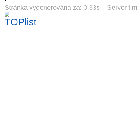
Nauka o krojích
mapa skládaná -
parní lokomotivy
časopis
*91
ČSSR *96
Kladno *4859
2013/20
Stránka vygenerována za: 0.33s Server ti
895
435
220
33
Kč
Kč
Kč
19h 11m
18h 41m
6d 18h
14d 
Prospekt
Barevný
Velké černobílé
Kata
Oravská lesná
prospekt - ČD +
ceníkové list
digitá
železnica -
DB Bahn -
firmy TILLIG -
dekodérů
60
19
190
18
Kč
Kč
Kč
slovensky *885
dálkový vlak EC
2005 *51
Kuehn 
12d 18h
13d 18h
18h 41m
1d 1
174 *1124
*2
Katalog.dodatek
Katalog modelů
Odznak *67
Pohle
modelů a doplň.
2010 firmy Os.
parn
HO/N firmy
Kar. Nový
lokom
30
35
19
10
Kč
Kč
Kč
Fleischmann
nepoškozený
310.23 +
6d 18h
7d 18h
7d 18h
8d 1
*220
*418
ŐBB *4