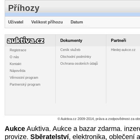
Příhozy
Uživatel
Velikost příhozu
Datum
Pohlednice -
Pohlednice -
Pohlednice
Pohle
elektrická
elektrická
elektrického
kresle
lokomotiva E
lokomotiva
vozu EMU
Českosl
445
445
375
34
Dokumenty
Partneři
Kč
Kč
Kč
436.004 ČSD
169.001-5
48.001 ČSD
letadla
6d 18h
6d 18h
6d 18h
6d 1
*4964
ŠKODA *4965
*4970
Ceník služeb
Hledej-aukce.cz
Registrace
Obchodní podmínky
O nás
Ochrana osobních údajů
Kontakt
Nápověda
Věrnostní program
4osý osob.
Ručně dělaný
Kabelka 2 různé
Časo
Partnerský program
rychlík.vůz typu
džbánek na
gobelinové
„Škodo
Y, provedení
2piva,
obrázky, boky z
číslo 45,
2585
1075
785
44
Kč
Kč
Kč
Amee, ČSD -
soustružené
koženky *8
– barev
14d 18h
18h 41m
18h 41m
14d 
PSK *100
víko *7
© Auktiva.cz 2009-2014, práva a zodpovědnost za obs
Aukce
Auktiva. Aukce a bazar zdarma. inzer
provize.
Sběratelství
, elektronika, oblečení 
Učebnice -
Vojenská silniční
Obrázek staré
Roče