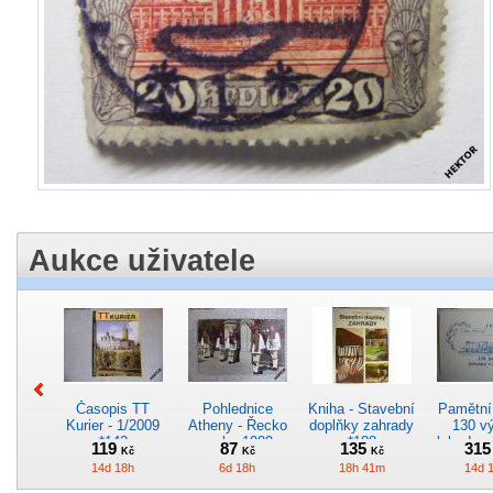
Aukce uživatele
Časopis TT
Pohlednice
Kniha - Stavební
Pamětní 
Kurier - 1/2009
Atheny - Řecko
doplňky zahrady
130 vý
*142
z roku 1989.
*188
lokodep
119
87
135
31
Kč
Kč
Kč
Nová nepoužitá
*29
14d 18h
6d 18h
18h 41m
14d 
*5019