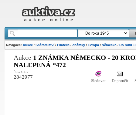
Navigace:
Aukce
/
Sběratelství
/
Filatelie
/
Známky
/
Evropa
/
Německo
/
Do roku 1
Aukce
1 ZNÁMKA NĚMECKO - 20 KRO
NALEPENÁ *472
Číslo Aukce:
2842977
Sledovat
Doporučit