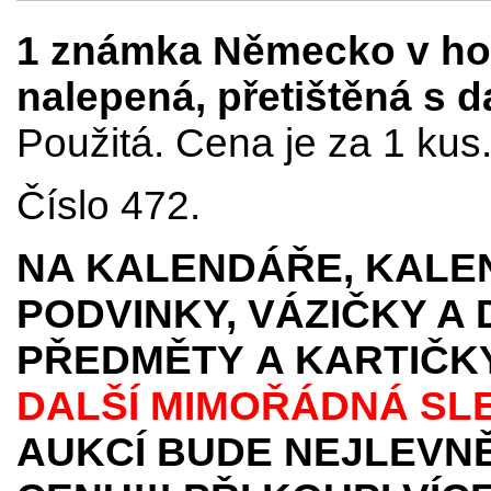
1 známka Německo v hod
nalepená, přetištěná s da
Použitá. Cena je za 1 kus
Číslo 472.
NA KALENDÁŘE, KALEN
PODVINKY, VÁZIČKY A
PŘEDMĚTY
A KARTIČK
DALŠÍ MIMOŘÁDNÁ SL
AUKCÍ BUDE NEJLEVNĚ