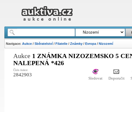
Navigace:
Aukce
/
Sběratelství
/
Filatelie
/
Známky
/
Evropa
/
Nizozemí
Aukce
1 ZNÁMKA NIZOZEMSKO 5 CEN
NALEPENÁ *426
Číslo Aukce:
2842903
Sledovat
Doporučit