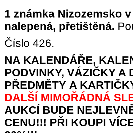
1 známka Nizozemsko v 
nalepená, přetištěná.
Pou
Číslo 426.
NA KALENDÁŘE, KALEN
PODVINKY, VÁZIČKY A
PŘEDMĚTY
A KARTIČK
DALŠÍ MIMOŘÁDNÁ SL
AUKCÍ BUDE NEJLEVNĚ
CENU!!! PŘI KOUPI VÍ