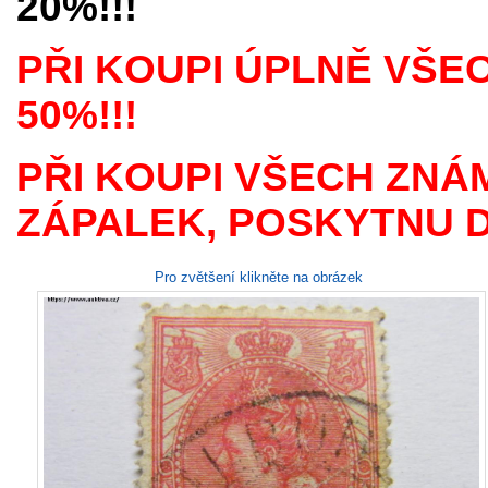
20%!!!
PŘI KOUPI ÚPLNĚ VŠE
50%!!!
PŘI KOUPI VŠECH ZNÁ
ZÁPALEK, POSKYTNU D
Pro zvětšení klikněte na obrázek