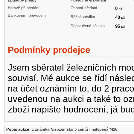
Způsoby platby
Poštovné & Dodání
Hotově při předání
Osobní předání
0
Kč
Bankovním převodem
Běžná zásilka
40
Kč
Doporučená zásilka
95
Kč
Podmínky prodejce
Jsem sběratel železničních mode
souvisí. Mé aukce se řídí násle
na účet oznámím to, do 2 prac
uvedenou na aukci a také to oz
zboží napište hodnocení, já bu
Popis aukce
1 známka Nizozemsko 5 centů - nalepená *426