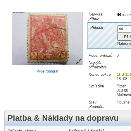
Nejvyšší
44
+ 
Kč
příhoz
Přihodit
Nabídně
Počet příhozů
0
Nejvýše
přihazující
Více fotografií
Konec aukce
11 d 11 
18. 08. 
Umístění
Plzeň
318 00
Možnost
Stav
Použité
předmětu
Platba & Náklady na dopravu