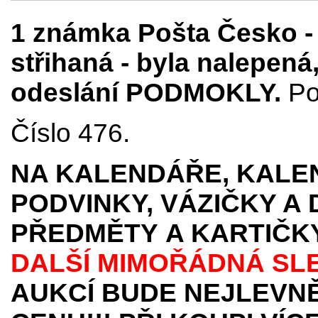
1 známka Pošta Česko - 
střihaná - byla nalepená
odeslání PODMOKLY.
Po
Číslo 476.
NA KALENDÁŘE, KALEN
PODVINKY, VÁZIČKY A
PŘEDMĚTY
A KARTIČK
DALŠÍ MIMOŘÁDNÁ SL
AUKCÍ BUDE NEJLEVNĚ