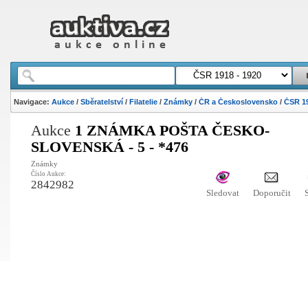
Navigace:
Aukce
/
Sběratelství
/
Filatelie
/
Známky
/
ČR a Československo
/
ČSR 19
Aukce
1 ZNÁMKA POŠTA ČESKO-
SLOVENSKÁ - 5 - *476
Známky
Číslo Aukce:
2842982
Sledovat
Doporučit