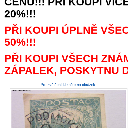
CENU!!! PŘI KOUPI VÍ
20%!!!
PŘI KOUPI ÚPLNĚ VŠE
50%!!!
PŘI KOUPI VŠECH ZNÁ
ZÁPALEK, POSKYTNU D
Pro zvětšení klikněte na obrázek