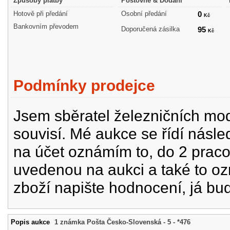
Způsoby platby
Poštovné & Dodání
Hotově při předání
Osobní předání
0
Kč
Bankovním převodem
Doporučená zásilka
95
Kč
Podmínky prodejce
Jsem sběratel železničních mode
souvisí. Mé aukce se řídí násle
na účet oznámím to, do 2 prac
uvedenou na aukci a také to oz
zboží napište hodnocení, já bu
Popis aukce
1 známka Pošta Česko-Slovenská - 5 - *476