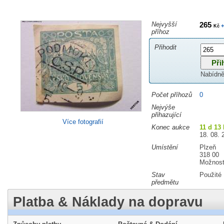
Nejvyšší
265
+
Kč
příhoz
Přihodit
Nabídně
Počet příhozů
0
Nejvýše
přihazující
Více fotografií
Konec aukce
11 d 13
18. 08. 
Umístění
Plzeň
318 00
Možnost
Stav
Použité
předmětu
Platba & Náklady na dopravu