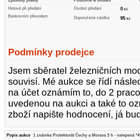
Způsoby platby
Poštovné & Dodání
Hotově při předání
Osobní předání
0
Kč
Bankovním převodem
Doporučená zásilka
95
Kč
Podmínky prodejce
Jsem sběratel železničních mode
souvisí. Mé aukce se řídí násle
na účet oznámím to, do 2 prac
uvedenou na aukci a také to oz
zboží napište hodnocení, já bu
Popis aukce
1 známka Protektorát Čechy a Morava 5 h - nalepená *4