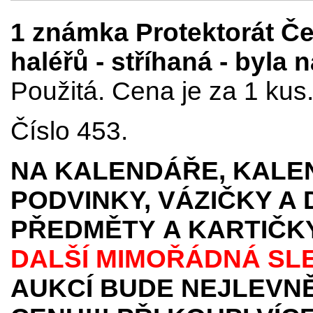
1 známka Protektorát Č
haléřů - stříhaná - byla 
Použitá. Cena je za 1 kus
Číslo 453.
NA KALENDÁŘE, KALEN
PODVINKY, VÁZIČKY A
PŘEDMĚTY
A KARTIČK
DALŠÍ MIMOŘÁDNÁ SL
AUKCÍ BUDE NEJLEVNĚ