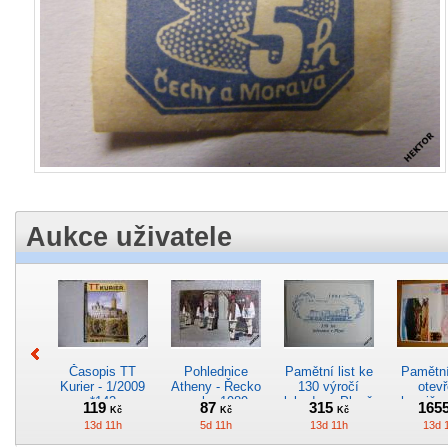
Aukce uživatele
Časopis TT
Pohlednice
Pamětní list ke
Pamětní 
Kurier - 1/2009
Atheny - Řecko
130 výročí
otevř
*142
z roku 1989.
lokodepa Plzeň
hranič.n
119
87
315
165
Kč
Kč
Kč
Nová nepoužitá
*2963
Železn
13d 11h
5d 11h
13d 11h
13d 
*5019
*29