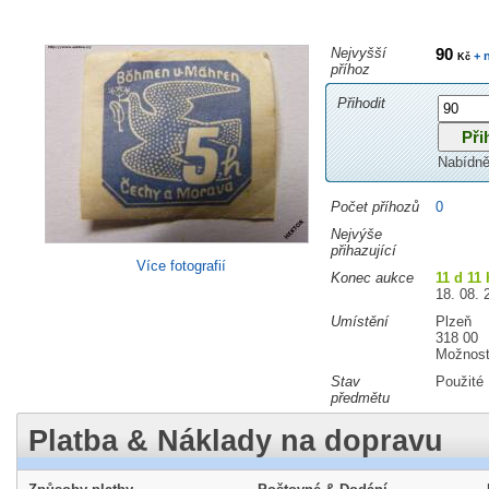
Nejvyšší
90
+ 
Kč
příhoz
Přihodit
Nabídně
Počet příhozů
0
Nejvýše
přihazující
Více fotografií
Konec aukce
11 d 11 
18. 08. 
Umístění
Plzeň
318 00
Možnost
Stav
Použité
předmětu
Platba & Náklady na dopravu