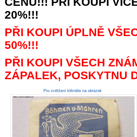
CENU!!! PŘI KOUPI VÍ
20%!!!
PŘI KOUPI ÚPLNĚ VŠE
50%!!!
PŘI KOUPI VŠECH ZNÁ
ZÁPALEK, POSKYTNU D
Pro zvětšení klikněte na obrázek