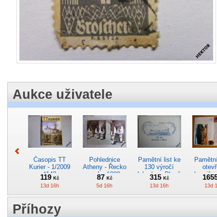
Aukce uživatele
Časopis TT
Pohlednice
Pamětní list ke
Pamětní 
Kurier - 1/2009
Atheny - Řecko
130 výročí
otevř
*142
z roku 1989.
lokodepa Plzeň
hranič.n
119
87
315
165
Kč
Kč
Kč
Nová nepoužitá
*2963
Železn
13d 16h
5d 16h
13d 16h
13d 
*5019
*29
Příhozy