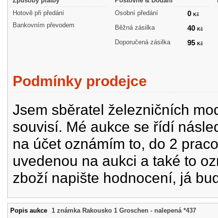
Způsoby platby
Poštovné & Dodání
Hotově při předání
Osobní předání
0
Kč
Bankovním převodem
Běžná zásilka
40
Kč
Doporučená zásilka
95
Kč
Podmínky prodejce
Jsem sběratel železničních mode
souvisí. Mé aukce se řídí násle
na účet oznámím to, do 2 prac
uvedenou na aukci a také to oz
zboží napište hodnocení, já bu
Popis aukce
1 známka Rakousko 1 Groschen - nalepená *437