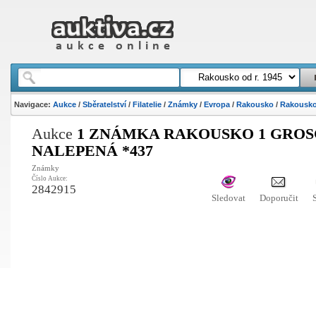
Navigace:
Aukce
/
Sběratelství
/
Filatelie
/
Známky
/
Evropa
/
Rakousko
/
Rakousko 
Aukce
1 ZNÁMKA RAKOUSKO 1 GROS
NALEPENÁ *437
Známky
Číslo Aukce:
2842915
Sledovat
Doporučit