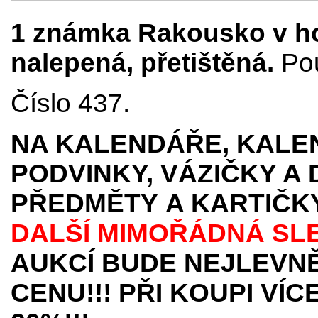
1 známka Rakousko v ho
nalepená, přetištěná.
Pou
Číslo 437.
NA KALENDÁŘE, KALEN
PODVINKY, VÁZIČKY A
PŘEDMĚTY
A KARTIČK
DALŠÍ MIMOŘÁDNÁ SL
AUKCÍ BUDE NEJLEVNĚ
CENU!!! PŘI KOUPI VÍ