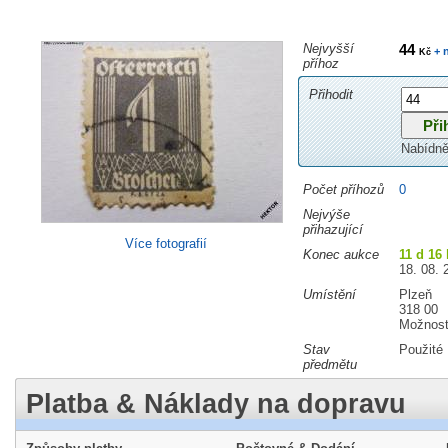
Nejvyšší
44
+ 
Kč
příhoz
Přihodit
Nabídně
Počet příhozů
0
Nejvýše
přihazující
Více fotografií
Konec aukce
11 d 16
18. 08. 
Umístění
Plzeň
318 00
Možnost
Stav
Použité
předmětu
Platba & Náklady na dopravu