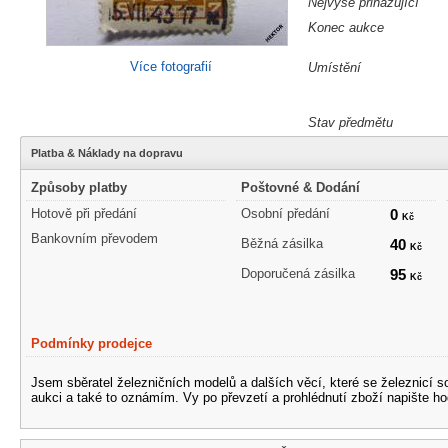
Nejvýše přihazující
Konec aukce
Více fotografií
Umístění
Stav předmětu
Platba & Náklady na dopravu
Způsoby platby
Poštovné & Dodání
Hotově při předání
Osobní předání
0
Kč
Bankovním převodem
Běžná zásilka
40
Kč
Doporučená zásilka
95
Kč
Podmínky prodejce
Jsem sběratel železničních modelů a dalších věcí, které se železnicí 
aukci a také to oznámím. Vy po převzetí a prohlédnutí zboží napište ho