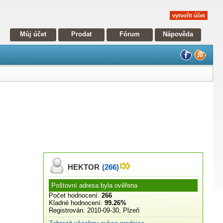
vytvořit účet
Můj účet
Prodat
Fórum
Nápověda
HEKTOR
(266)
Poštovní adresa byla ověřena
Počet hodnocení:
266
Kladné hodnocení:
99.26%
Registrován:
2010-09-30, Plzeň