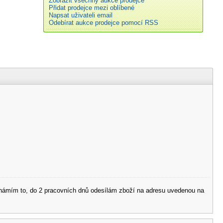
Zobrazit všechny aukce prodejce
Přidat prodejce mezi oblíbené
Napsat uživateli email
Odebírat aukce prodejce pomocí RSS
 oznámím to, do 2 pracovních dnů odesílám zboží na adresu uvedenou na