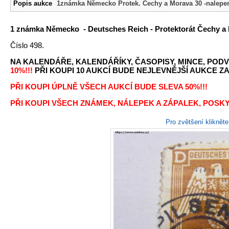
Popis aukce
1známka Německo Protek. Čechy a Morava 30 -nalepe
1 známka Německo - Deutsches Reich - Protektorát Čechy a M
Číslo 498.
NA KALENDÁŘE, KALENDÁŘÍKY, ČASOPISY, MINCE, PODV
10%!!!
PŘI KOUPI 10 AUKCÍ BUDE NEJLEVNĚJŠÍ AUKCE ZA 
PŘI KOUPI ÚPLNĚ VŠECH AUKCÍ BUDE SLEVA 50%!!!
PŘI KOUPI VŠECH ZNÁMEK, NÁLEPEK A ZÁPALEK, POSKY
Pro zvětšení kliknět