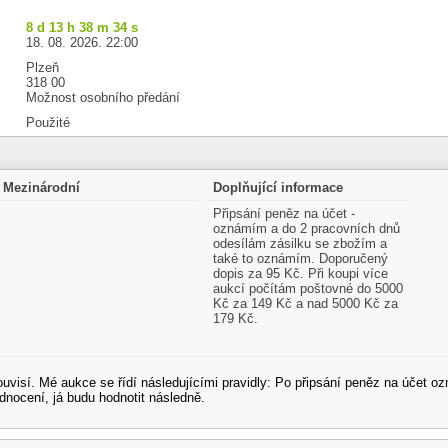
8 d 13 h 38 m 34 s
18. 08. 2026. 22:00
Plzeň
318 00
Možnost osobního předání
Použité
Mezinárodní
Doplňující informace
Připsání peněz na účet -
oznámím a do 2 pracovních dnů
odesílám zásilku se zbožím a
také to oznámím. Doporučený
dopis za 95 Kč. Při koupi více
aukcí počítám poštovné do 5000
Kč za 149 Kč a nad 5000 Kč za
179 Kč.
souvisí. Mé aukce se řídí následujícími pravidly: Po připsání peněz na účet
dnocení, já budu hodnotit následně.