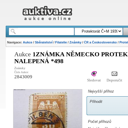
Navigace:
Aukce
/
Sběratelství
/
Filatelie
/
Známky
/
ČR a Československo
/
Prote
Aukce
1ZNÁMKA NĚMECKO PROTEK. 
NALEPENÁ *498
Známky
Číslo Aukce:
2843009
Sledovat
Doporučit
Nejvyšší příhoz
Přihodit
Počet příhozů