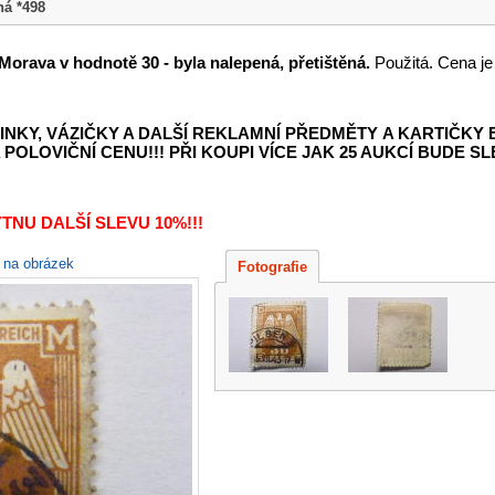
ná *498
orava v hodnotě 30 - byla nalepená, přetištěná.
Použitá. Cena je
INKY, VÁZIČKY A DALŠÍ REKLAMNÍ PŘEDMĚTY
A KARTIČKY
POLOVIČNÍ CENU!!! PŘI KOUPI VÍCE JAK 25 AUKCÍ BUDE SLE
TNU DALŠÍ SLEVU 10%!!!
e na obrázek
Fotografie