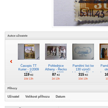
Aukce uživatele
Časopis TT
Pohlednice
Pamětní list ke
Pamět
Kurier - 1/2009
Atheny - Řecko
130 výročí
ot
*142
z roku 1989.
lokodepa Plzeň
hrani
119
87
315
1
Kč
Kč
Kč
Nová nepoužitá
*2963
Žele
10d 13h
2d 13h
10d 13h
1
*5019
Příhozy
Uživatel
Velikost příhozu
Datum
Kreslený
4osý osob.
Časopis
RARI