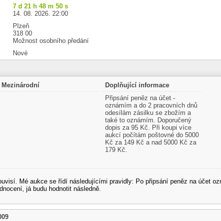
7 d 21 h 48 m 50 s
14. 08. 2026. 22:00
Plzeň
318 00
Možnost osobního předání
Nové
Mezinárodní
Doplňující informace
Připsání peněz na účet -
oznámím a do 2 pracovních dnů
odesílám zásilku se zbožím a
také to oznámím. Doporučený
dopis za 95 Kč. Při koupi více
aukcí počítám poštovné do 5000
Kč za 149 Kč a nad 5000 Kč za
179 Kč.
souvisí. Mé aukce se řídí následujícími pravidly: Po připsání peněz na účet
dnocení, já budu hodnotit následně.
009