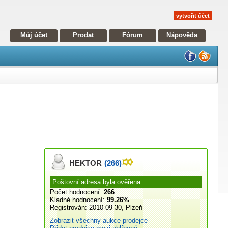
vytvořit účet
Můj účet
Prodat
Fórum
Nápověda
HEKTOR
(266)
Poštovní adresa byla ověřena
Počet hodnocení:
266
Kladné hodnocení:
99.26%
Registrován:
2010-09-30, Plzeň
Zobrazit všechny aukce prodejce