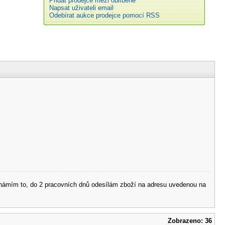
Přidat prodejce mezi oblíbené
Napsat uživateli email
Odebírat aukce prodejce pomocí RSS
 oznámím to, do 2 pracovních dnů odesílám zboží na adresu uvedenou na
Zobrazeno: 36