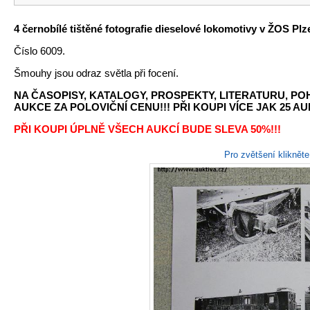
4 černobílé tištěné fotografie dieselové lokomotivy v ŽOS Pl
Číslo 6009.
Šmouhy jsou odraz světla při focení.
NA ČASOPISY, KATALOGY, PROSPEKTY, LITERATURU, P
AUKCE ZA POLOVIČNÍ CENU!!! PŘI KOUPI VÍCE JAK 25 AU
PŘI KOUPI ÚPLNĚ VŠECH AUKCÍ BUDE SLEVA 50%!!!
Pro zvětšení kliknět