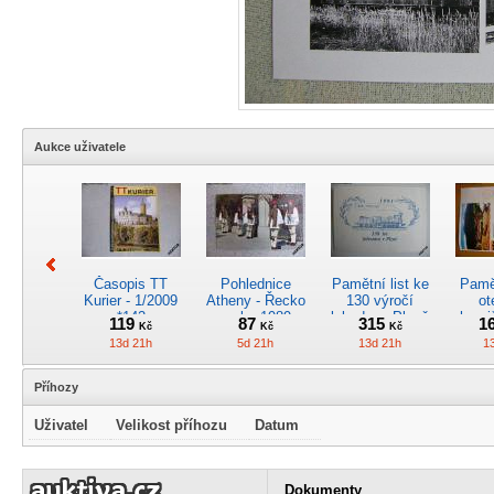
Aukce uživatele
Časopis TT
Pohlednice
Pamětní list ke
Pamět
Kurier - 1/2009
Atheny - Řecko
130 výročí
ot
*142
z roku 1989.
lokodepa Plzeň
hrani
119
87
315
1
Kč
Kč
Kč
Nová nepoužitá
*2963
Žele
13d 21h
5d 21h
13d 21h
1
*5019
Příhozy
Uživatel
Velikost příhozu
Datum
Kreslený
4osý osob.
Časopis
RARI
obrázek parní
rychlík.vůz typu
„Škodovák“,
oddíl
Dokumenty