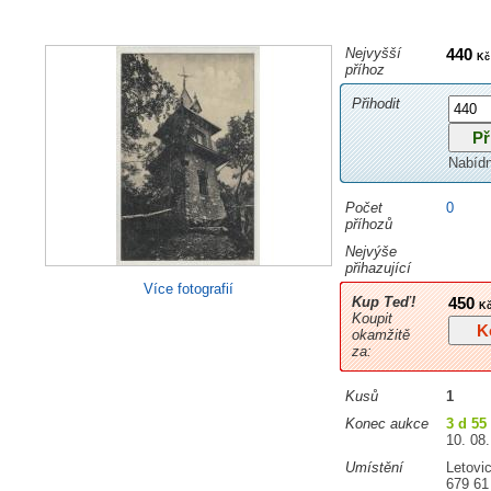
Nejvyšší
440
Kč
příhoz
Přihodit
Nabíd
Počet
0
příhozů
Nejvýše
přihazující
Více fotografií
Kup Teď!
450
Kč
Koupit
doprav
okamžitě
za:
Kusů
1
Konec aukce
3 d 55
10. 08.
Umístění
Letovi
679 61