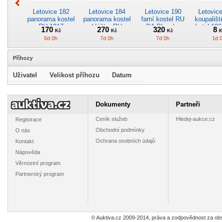
Letovice 182
Letovice 184
Letovice 190
Letovic
panorama kostel
panorama kostel
farní kostel RU
koupališt
RU 1917
klášter RU
DA Blansko
hotel 196
170
270
320
8
Kč
Kč
Kč
K
Blansko
Blansko
Blan
6d 0h
7d 0h
7d 0h
1d 
Příhozy
Uživatel
Velikost příhozu
Datum
Letovice V211
Letovice 202
Letovice 203
Letovi
koupaliště bazén
panorama kostel
panorama
pano
Dokumenty
Partneři
hotel Orbis
RU FJI Blansko
zámek kostel
zámek 
8
220
20
30
Kč
Kč
Kč
Blansko
Blansko
Blan
Ceník služeb
Hledej-aukce.cz
Registrace
1d 0h
7d 0h
7d 0h
7d 
Obchodní podmínky
O nás
Ochrana osobních údajů
Kontakt
Nápověda
Věrnostní program
Partnerský program
Letovice 272
Letovice 273
Letovice V216
Letovi
koupaliště bazén
koupaliště bazén
klášter kostel
zámek B
hotel 1942
hotel cca 1941
Blansko
55
50
8
27
Kč
Kč
Kč
Blansko
Blansko
13d 0h
13d 0h
1d 0h
8d 
© Auktiva.cz 2009-2014, práva a zodpovědnost za obs