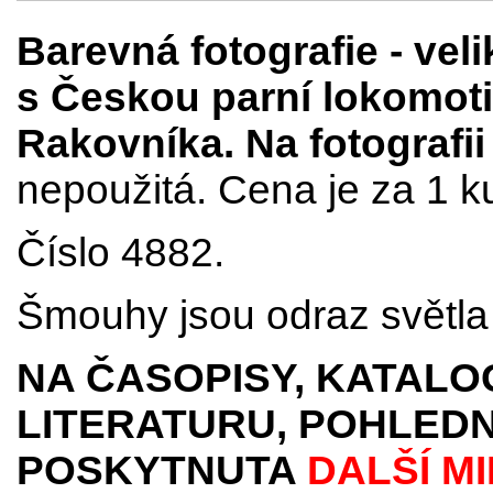
Barevná fotografie
- vel
s Českou parní lokomot
Rakovníka. Na fotografii 
nepoužitá. Cena je za 1 k
Číslo 4882.
Šmouhy jsou odraz světla 
NA ČASOPISY, KATALO
LITERATURU, POHLEDN
POSKYTNUTA
DALŠÍ M