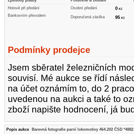
Způsoby platby
Poštovné & Dodání
Hotově při předání
Osobní předání
0
Kč
Bankovním převodem
Doporučená zásilka
95
Kč
Podmínky prodejce
Jsem sběratel železničních mode
souvisí. Mé aukce se řídí násle
na účet oznámím to, do 2 prac
uvedenou na aukci a také to oz
zboží napište hodnocení, já bu
Popis aukce
Barevná fotografie parní lokomotivy 464.202 ČSD *4882