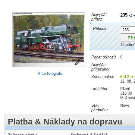
Nejvyšší
235
+
Kč
příhoz
Přihodit
Nabídně
Počet příhozů
0
Nejvýše
přihazující
Více fotografií
Konec aukce
6 d 2 h
12. 08. 
Umístění
Plzeň
318 00
Možnost
Stav
Nové
předmětu
Platba & Náklady na dopravu