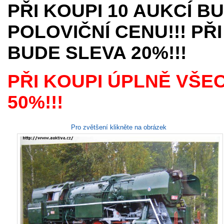
PŘI KOUPI 10 AUKCÍ B
POLOVIČNÍ CENU!!! PŘI
BUDE SLEVA 20%!!!
PŘI KOUPI ÚPLNĚ VŠE
50%!!!
Pro zvětšení klikněte na obrázek