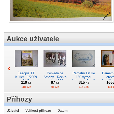
Aukce uživatele
Časopis TT
Pohlednice
Pamětní list ke
Pamětní 
Kurier - 1/2009
Atheny - Řecko
130 výročí
otevř
*142
z roku 1989.
lokodepa Plzeň
hranič.n
119
87
315
165
Kč
Kč
Kč
Nová nepoužitá
*2963
Železn
11d 12h
3d 12h
11d 12h
11d 
*5019
*29
Příhozy
Uživatel
Velikost příhozu
Datum