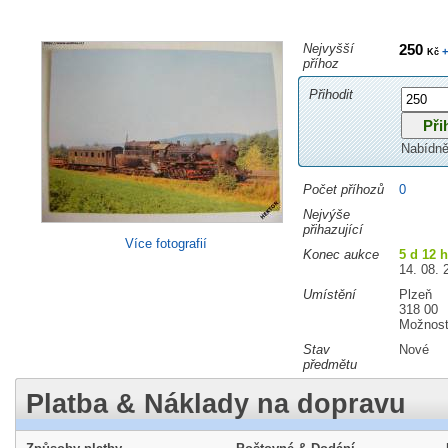
Nejvyšší
250
+
Kč
příhoz
Přihodit
Nabídně
Počet příhozů
0
Nejvýše
přihazující
Více fotografií
Konec aukce
5 d 12 
14. 08. 
Umístění
Plzeň
318 00
Možnost
Stav
Nové
předmětu
Platba & Náklady na dopravu