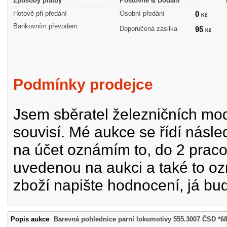
Způsoby platby
Poštovné & Dodání
Hotově při předání
Osobní předání
0
Kč
Bankovním převodem
Doporučená zásilka
95
Kč
Podmínky prodejce
Jsem sběratel železničních mode
souvisí. Mé aukce se řídí násle
na účet oznámím to, do 2 prac
uvedenou na aukci a také to oz
zboží napište hodnocení, já bu
Popis aukce
Barevná pohlednice parní lokomotivy 555.3007 ČSD *6