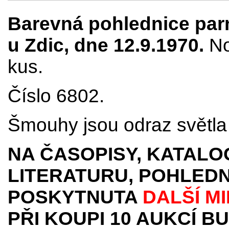
Barevná pohlednice par
u Zdic, dne 12.9.1970
.
No
kus.
Číslo 6802.
Šmouhy jsou odraz světla 
NA ČASOPISY, KATALO
LITERATURU, POHLEDN
POSKYTNUTA
DALŠÍ M
PŘI KOUPI 10 AUKCÍ B