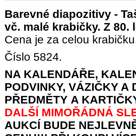
Barevné diapozitivy - T
vč. malé krabičky. Z 80. l
Cena je za celou krabičku
Číslo 5824.
NA KALENDÁŘE, KALEN
PODVINKY, VÁZIČKY A
PŘEDMĚTY
A KARTIČK
DALŠÍ MIMOŘÁDNÁ SL
AUKCÍ BUDE NEJLEVNĚ