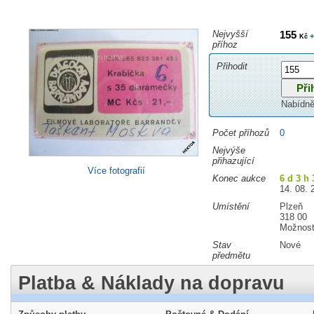
Nejvyšší
155
+
Kč
příhoz
Přihodit
Nabídně
Počet příhozů
0
Nejvýše
přihazující
Více fotografií
Konec aukce
6 d 3 h
14. 08. 
Umístění
Plzeň
318 00
Možnost
Stav
Nové
předmětu
Platba & Náklady na dopravu