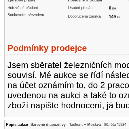
Způsoby platby
Poštovné & Dodání
Hotově při předání
Osobní předání
0
Kč
Bankovním převodem
Doporučená zásilka
149
Kč
Podmínky prodejce
Jsem sběratel železničních mode
souvisí. Mé aukce se řídí násle
na účet oznámím to, do 2 prac
uvedenou na aukci a také to oz
zboží napište hodnocení, já bu
Popis aukce
Barevné diapozitivy - Taškent + Moskva - 80.léta *5824