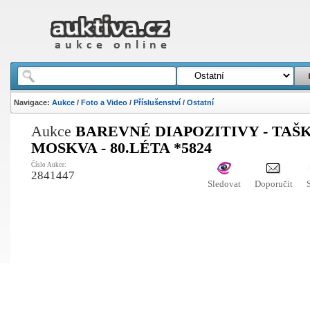
Navigace:
Aukce
/
Foto a Video
/
Příslušenství
/
Ostatní
Aukce
BAREVNÉ DIAPOZITIVY - TAŠ
MOSKVA - 80.LÉTA *5824
Číslo Aukce:
2841447
Sledovat
Doporučit