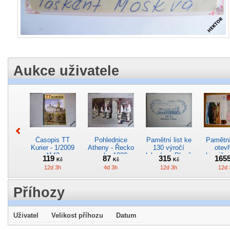
Aukce uživatele
Časopis TT
Pohlednice
Pamětní list ke
Pamětní 
Kurier - 1/2009
Atheny - Řecko
130 výročí
otevř
*142
z roku 1989.
lokodepa Plzeň
hranič.n
119
87
315
165
Kč
Kč
Kč
Nová nepoužitá
*2963
Železn
12d 3h
4d 3h
12d 3h
12d 
*5019
*29
Příhozy
Uživatel
Velikost příhozu
Datum
Pohlednice
Pohlednice
Pohlednice
Kres