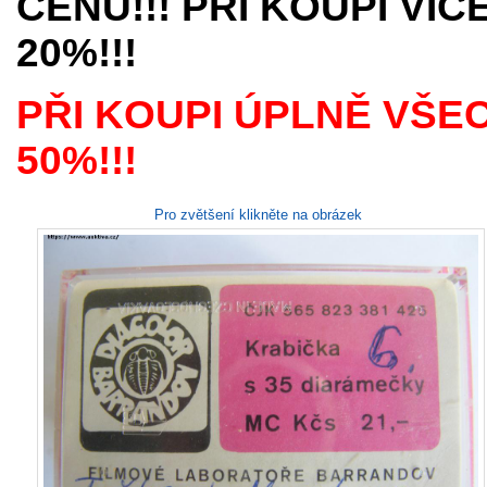
CENU!!! PŘI KOUPI VÍ
20%!!!
PŘI KOUPI ÚPLNĚ VŠE
50%!!!
Pro zvětšení klikněte na obrázek