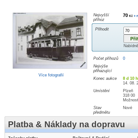
Nejvyšší
70
+ 
Kč
příhoz
Přihodit
Nabídně
Počet příhozů
0
Nejvýše
přihazující
Více fotografií
Konec aukce
8 d 10 
14. 08. 
Umístění
Plzeň
318 00
Možnost
Stav
Nové
předmětu
Platba & Náklady na dopravu