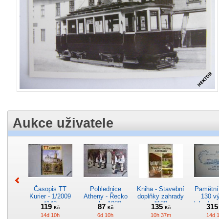
Aukce uživatele
Časopis TT
Pohlednice
Kniha - Stavební
Pamětní 
Kurier - 1/2009
Atheny - Řecko
doplňky zahrady
130 vý
*142
z roku 1989.
*188
lokodep
119
87
135
31
Kč
Kč
Kč
Nová nepoužitá
*29
14d 10h
6d 10h
10h 37m
14d 
*5019