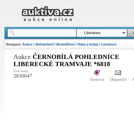
Navigace:
Aukce
/
Sběratelství
/
Modelářství
/
Vlaky a koleje
/
Literatura
Aukce
ČERNOBÍLÁ POHLEDNICE
LIBERECKÉ TRAMVAJE *6818
Číslo Aukce:
2830647
Sledovat
Doporučit