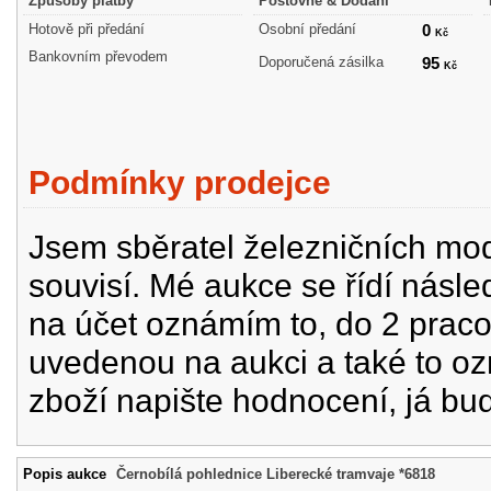
Způsoby platby
Poštovné & Dodání
Hotově při předání
Osobní předání
0
Kč
Bankovním převodem
Doporučená zásilka
95
Kč
Podmínky prodejce
Jsem sběratel železničních mode
souvisí. Mé aukce se řídí násle
na účet oznámím to, do 2 prac
uvedenou na aukci a také to oz
zboží napište hodnocení, já bu
Popis aukce
Černobílá pohlednice Liberecké tramvaje *6818