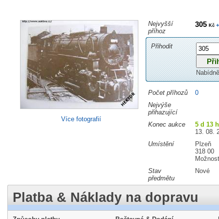
Nejvyšší
305
+
Kč
příhoz
Přihodit
Nabídně
Počet příhozů
0
Nejvýše
přihazující
Více fotografií
Konec aukce
5 d 13 
13. 08. 
Umístění
Plzeň
318 00
Možnost
Stav
Nové
předmětu
Platba & Náklady na dopravu