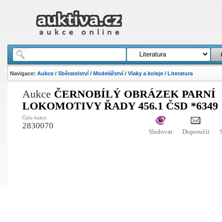
Navigace:
Aukce
/
Sběratelství
/
Modelářství
/
Vlaky a koleje
/
Literatura
Aukce
ČERNOBÍLÝ OBRÁZEK PARNÍ
LOKOMOTIVY ŘADY 456.1 ČSD *6349
Číslo Aukce:
2830070
Sledovat
Doporučit