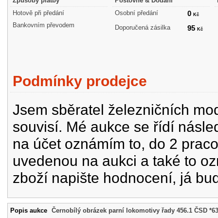
Způsoby platby
Poštovné & Dodání
Hotově při předání
Osobní předání
0
Kč
Bankovním převodem
Doporučená zásilka
95
Kč
Podmínky prodejce
Jsem sběratel železničních mode
souvisí. Mé aukce se řídí násle
na účet oznámím to, do 2 prac
uvedenou na aukci a také to oz
zboží napište hodnocení, já bu
Popis aukce
Černobílý obrázek parní lokomotivy řady 456.1 ČSD *6