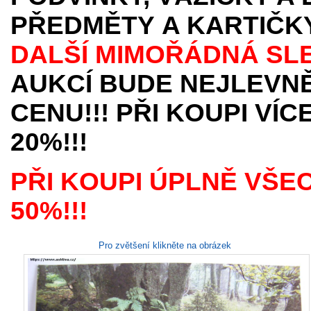
PŘEDMĚTY
A KARTIČK
DALŠÍ MIMOŘÁDNÁ SL
AUKCÍ BUDE NEJLEVNĚ
CENU!!! PŘI KOUPI VÍ
20%!!!
PŘI KOUPI ÚPLNĚ VŠE
50%!!!
Pro zvětšení klikněte na obrázek