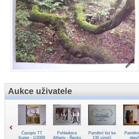
Aukce uživatele
Časopis TT
Pohlednice
Pamětní list ke
Pamětní 
Kurier - 1/2009
Atheny - Řecko
130 výročí
otevř