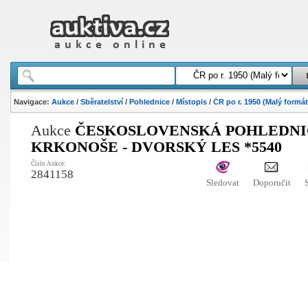
Navigace:
Aukce
/
Sběratelství
/
Pohlednice
/
Místopis
/
ČR po r. 1950 (Malý formát
Aukce
ČESKOSLOVENSKÁ POHLEDNIC
KRKONOŠE - DVORSKÝ LES *5540
Číslo Aukce:
2841158
Sledovat
Doporučit