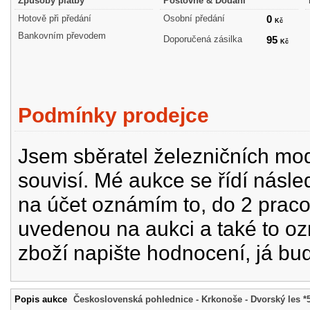
Způsoby platby
Poštovné & Dodání
Hotově při předání
Osobní předání
0
Kč
Bankovním převodem
Doporučená zásilka
95
Kč
Podmínky prodejce
Jsem sběratel železničních mode
souvisí. Mé aukce se řídí násle
na účet oznámím to, do 2 prac
uvedenou na aukci a také to oz
zboží napište hodnocení, já bu
Popis aukce
Československá pohlednice - Krkonoše - Dvorský les *