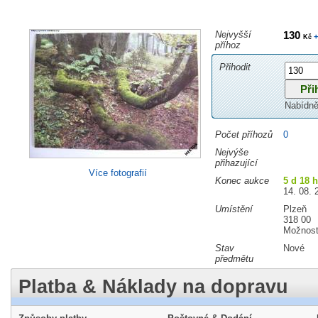
Nejvyšší
130
+
Kč
příhoz
Přihodit
Nabídně
Počet příhozů
0
Nejvýše
přihazující
Více fotografií
Konec aukce
5 d 18 
14. 08. 
Umístění
Plzeň
318 00
Možnost
Stav
Nové
předmětu
Platba & Náklady na dopravu