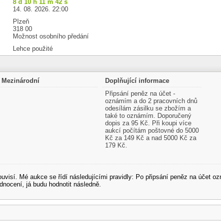
8 d 10 h 11 m 41 s
14. 08. 2026. 22:00
Plzeň
318 00
Možnost osobního předání
Lehce použité
Mezinárodní
Doplňující informace
Připsání peněz na účet -
oznámím a do 2 pracovních dnů
odesílám zásilku se zbožím a
také to oznámím. Doporučený
dopis za 95 Kč. Při koupi více
aukcí počítám poštovné do 5000
Kč za 149 Kč a nad 5000 Kč za
179 Kč.
souvisí. Mé aukce se řídí následujícími pravidly: Po připsání peněz na účet
dnocení, já budu hodnotit následně.