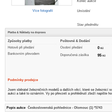
Konec aukce
Více fotografií
Umístění
Stav předmětu
Platba & Náklady na dopravu
Způsoby platby
Poštovné & Dodání
Hotově při předání
Osobní předání
0
Kč
Bankovním převodem
Doporučená zásilka
95
Kč
Podmínky prodejce
Jsem sběratel železničních modelů a dalších věcí, které se železnicí 
aukci a také to oznámím. Vy po převzetí a prohlédnutí zboží napište ho
Popis aukce
Československá pohlednice - Olomouc (1) *5743