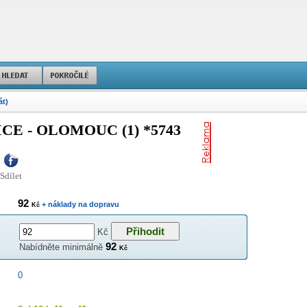
át)
 - OLOMOUC (1) *5743
Sdílet
92
+ náklady na dopravu
Kč
Kč
92
Nabídněte minimálně
Kč
0