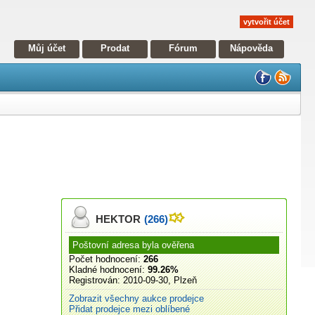
vytvořit účet
Můj účet
Prodat
Fórum
Nápověda
HEKTOR
(266)
Poštovní adresa byla ověřena
Počet hodnocení:
266
Kladné hodnocení:
99.26%
Registrován:
2010-09-30, Plzeň
Zobrazit všechny aukce prodejce
Přidat prodejce mezi oblíbené