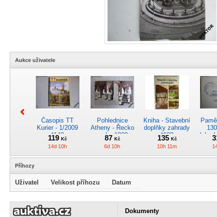
Aukce uživatele
Časopis TT
Pohlednice
Kniha - Stavební
Pamět
Kurier - 1/2009
Atheny - Řecko
doplňky zahrady
130
*142
z roku 1989.
*188
lokod
119
87
135
3
Kč
Kč
Kč
Nová nepoužitá
14d 10h
6d 10h
10h 11m
1
*5019
Příhozy
Uživatel
Velikost příhozu
Datum
Pohlednice
Pánské kapesní
Pohlednice
Kr
kreslená -
hodinky
motorového
obrá
Dokumenty