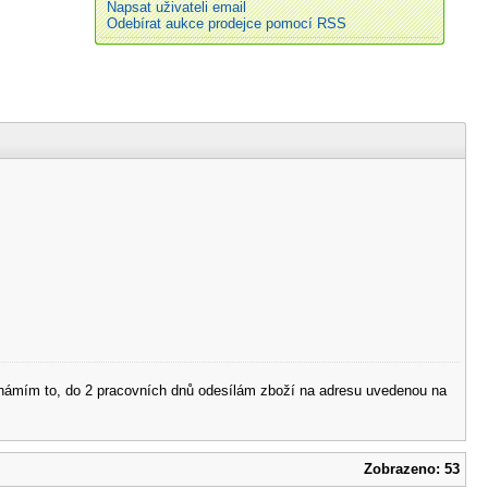
Napsat uživateli email
Odebírat aukce prodejce pomocí RSS
 oznámím to, do 2 pracovních dnů odesílám zboží na adresu uvedenou na
Zobrazeno: 53