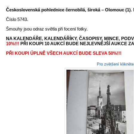
Československá pohlednice černobílá, široká – Olomouc (1).
Číslo 5743.
Šmouhy jsou odraz světla při focení fotky.
NA KALENDÁŘE, KALENDÁŘÍKY, ČASOPISY, MINCE, PODV
10%!!!
PŘI KOUPI 10 AUKCÍ BUDE NEJLEVNĚJŠÍ AUKCE ZA 
PŘI KOUPI ÚPLNĚ VŠECH AUKCÍ BUDE SLEVA 50%!!!
Pro zvětšení kliknět