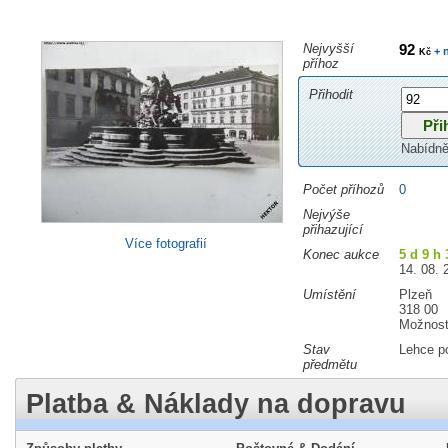
Nejvyšší
92
+ 
Kč
příhoz
Přihodit
Nabídně
Počet příhozů
0
Nejvýše
přihazující
Více fotografií
Konec aukce
5 d 9 h 
14. 08. 
Umístění
Plzeň
318 00
Možnost
Stav
Lehce p
předmětu
Platba & Náklady na dopravu