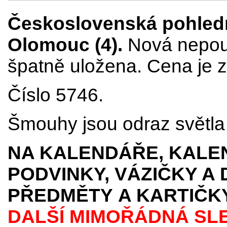
Československá pohledni
Olomouc (4).
Nová nepouž
špatně uložena. Cena je z
Číslo 5746.
Šmouhy jsou odraz světla p
NA KALENDÁŘE, KALEN
PODVINKY, VÁZIČKY A
PŘEDMĚTY
A KARTIČK
DALŠÍ MIMOŘÁDNÁ SL