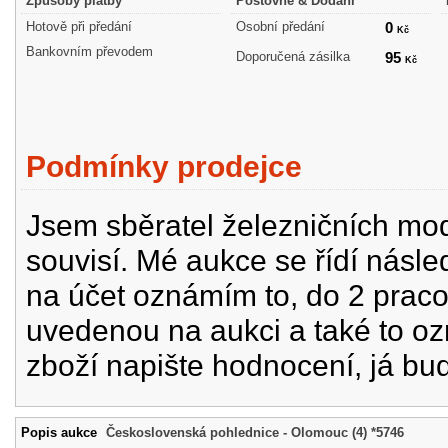
Způsoby platby
Poštovné & Dodání
Hotově při předání
Osobní předání
0
Kč
Bankovním převodem
Doporučená zásilka
95
Kč
Podmínky prodejce
Jsem sběratel železničních mode
souvisí. Mé aukce se řídí násle
na účet oznámím to, do 2 prac
uvedenou na aukci a také to oz
zboží napište hodnocení, já bu
Popis aukce
Československá pohlednice - Olomouc (4) *5746