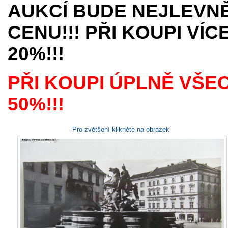
AUKCÍ BUDE NEJLEVNĚ
CENU!!! PŘI KOUPI VÍ
20%!!!
PŘI KOUPI ÚPLNĚ VŠE
50%!!!
Pro zvětšení klikněte na obrázek