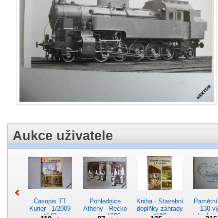
Aukce uživatele
Časopis TT
Pohlednice
Kniha - Stavební
Pamětní 
Kurier - 1/2009
Atheny - Řecko
doplňky zahrady
130 vý
*142
z roku 1989.
*188
lokodep