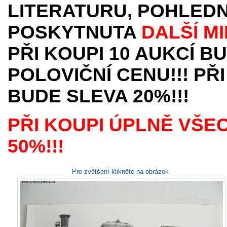
LITERATURU, POHLEDN
POSKYTNUTA
DALŠÍ M
PŘI KOUPI 10 AUKCÍ B
POLOVIČNÍ CENU!!! PŘI
BUDE SLEVA 20%!!!
PŘI KOUPI ÚPLNĚ VŠE
50%!!!
Pro zvětšení klikněte na obrázek