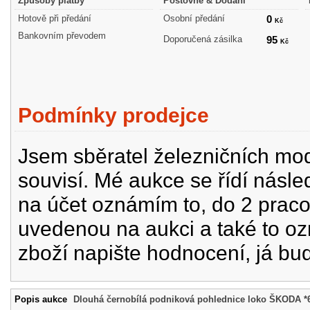
Způsoby platby
Poštovné & Dodání
Hotově při předání
Osobní předání
0
Kč
Bankovním převodem
Doporučená zásilka
95
Kč
Podmínky prodejce
Jsem sběratel železničních mode
souvisí. Mé aukce se řídí násle
na účet oznámím to, do 2 prac
uvedenou na aukci a také to oz
zboží napište hodnocení, já bu
Popis aukce
Dlouhá černobílá podniková pohlednice loko ŠKODA *