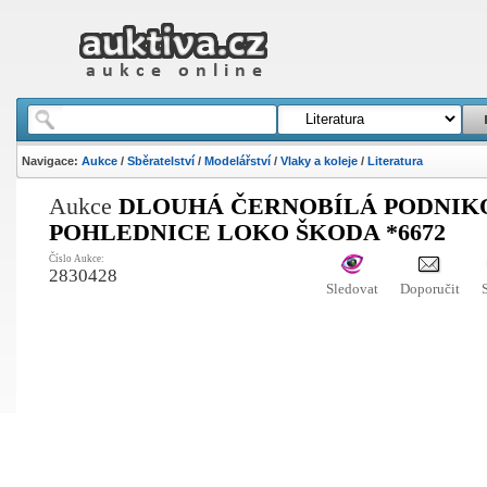
Navigace:
Aukce
/
Sběratelství
/
Modelářství
/
Vlaky a koleje
/
Literatura
Aukce
DLOUHÁ ČERNOBÍLÁ PODNIK
POHLEDNICE LOKO ŠKODA *6672
Číslo Aukce:
2830428
Sledovat
Doporučit