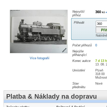
Nejvyšší
360
+
Kč
příhoz
Přihodit
Nabídně
Počet příhozů
0
Nejvýše
přihazující
Více fotografií
Konec aukce
7 d 13 
13. 08. 
Umístění
Plzeň
318 00
Možnost
Stav
Nové
předmětu
Platba & Náklady na dopravu