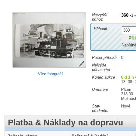
Nejvyšší
360
+
Kč
příhoz
Přihodit
Nabídně
Počet příhozů
0
Nejvýše
přihazující
Více fotografií
Konec aukce
6 d 1 h 
13. 08. 
Umístění
Plzeň
318 00
Možnost
Stav
Nové
předmětu
Platba & Náklady na dopravu