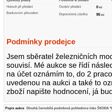
Způsoby platby
Poštovné & Dodání
Hotově při předání
Osobní předání
0
Kč
Bankovním převodem
Doporučená zásilka
95
Kč
Podmínky prodejce
Jsem sběratel železničních mode
souvisí. Mé aukce se řídí násle
na účet oznámím to, do 2 prac
uvedenou na aukci a také to oz
zboží napište hodnocení, já bu
Popis aukce
Dlouhá černobílá podniková pohlednice loko ŠKODA *