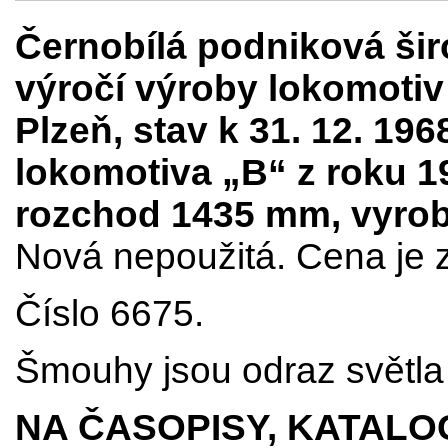
Černobílá podniková šir
výročí výroby lokomoti
Plzeň, stav k 31. 12. 19
lokomotiva „B“ z roku 19
rozchod 1435 mm, vyro
Nová nepoužitá. Cena je z
Číslo 6675.
Šmouhy jsou odraz světla 
NA ČASOPISY, KATALO