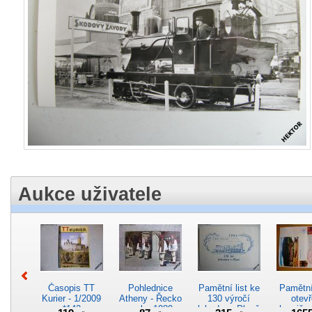
Aukce uživatele
Časopis TT
Pohlednice
Pamětní list ke
Pamětní 
Kurier - 1/2009
Atheny - Řecko
130 výročí
otevř
*142
z roku 1989.
lokodepa Plzeň
hranič.n