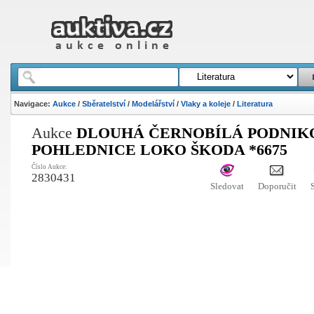
Navigace:
Aukce
/
Sběratelství
/
Modelářství
/
Vlaky a koleje
/
Literatura
Aukce
DLOUHÁ ČERNOBÍLÁ PODNIK
POHLEDNICE LOKO ŠKODA *6675
Číslo Aukce:
2830431
Sledovat
Doporučit