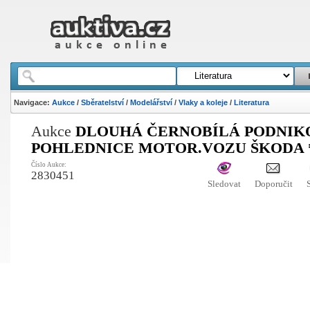
Navigace:
Aukce
/
Sběratelství
/
Modelářství
/
Vlaky a koleje
/
Literatura
Aukce
DLOUHÁ ČERNOBÍLÁ PODNIK
POHLEDNICE MOTOR.VOZU ŠKODA *
Číslo Aukce:
2830451
Sledovat
Doporučit