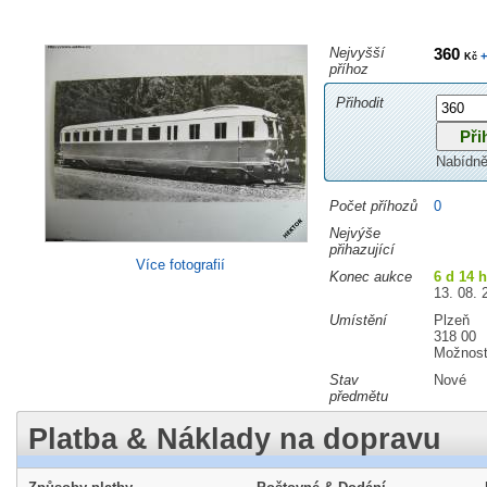
Nejvyšší
360
+
Kč
příhoz
Přihodit
Nabídně
Počet příhozů
0
Nejvýše
přihazující
Více fotografií
Konec aukce
6 d 14 
13. 08. 
Umístění
Plzeň
318 00
Možnost
Stav
Nové
předmětu
Platba & Náklady na dopravu