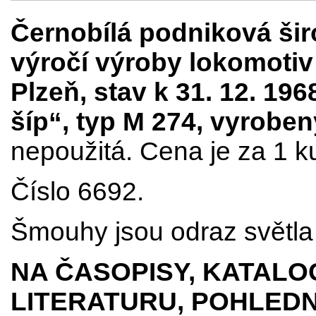
Černobílá podniková šir
výročí výroby lokomoti
Plzeň, stav k 31. 12. 1
šíp“, typ M 274, vyrobe
nepoužitá. Cena je za 1 k
Číslo 6692.
Šmouhy jsou odraz světla 
NA ČASOPISY, KATALO
LITERATURU, POHLEDN