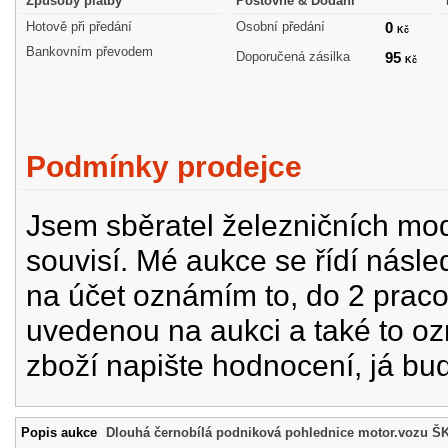
Způsoby platby
Poštovné & Dodání
Hotově při předání
Osobní předání
0
Kč
Bankovním převodem
Doporučená zásilka
95
Kč
Podmínky prodejce
Jsem sběratel železničních mode
souvisí. Mé aukce se řídí násle
na účet oznámím to, do 2 prac
uvedenou na aukci a také to oz
zboží napište hodnocení, já bu
Popis aukce
Dlouhá černobílá podniková pohlednice motor.vozu Š