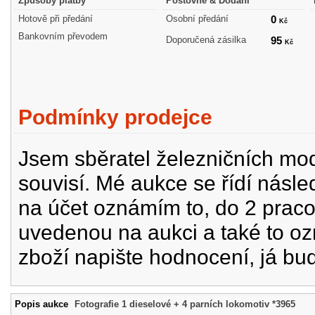
Způsoby platby
Poštovné & Dodání
Hotově při předání
Osobní předání
0
Kč
Bankovním převodem
Doporučená zásilka
95
Kč
Podmínky prodejce
Jsem sběratel železničních mode
souvisí. Mé aukce se řídí násle
na účet oznámím to, do 2 prac
uvedenou na aukci a také to oz
zboží napište hodnocení, já bu
Popis aukce
Fotografie 1 dieselové + 4 parních lokomotiv *3965