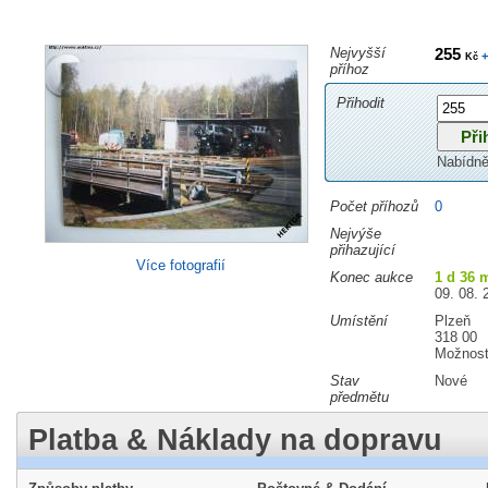
Nejvyšší
255
+
Kč
příhoz
Přihodit
Nabídně
Počet příhozů
0
Nejvýše
přihazující
Více fotografií
Konec aukce
1 d 36 
09. 08. 
Umístění
Plzeň
318 00
Možnost
Stav
Nové
předmětu
Platba & Náklady na dopravu