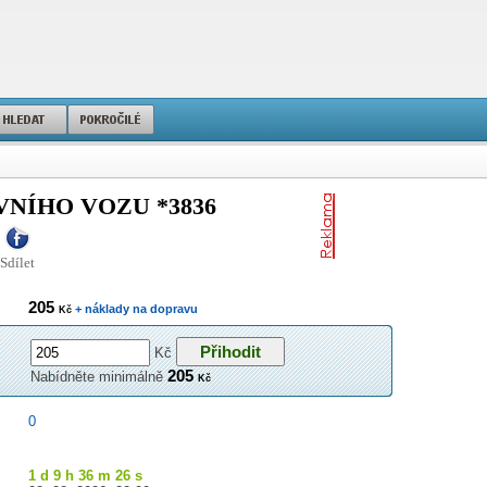
NÍHO VOZU *3836
Sdílet
205
+ náklady na dopravu
Kč
Kč
205
Nabídněte minimálně
Kč
0
1 d 9 h 36 m 25 s