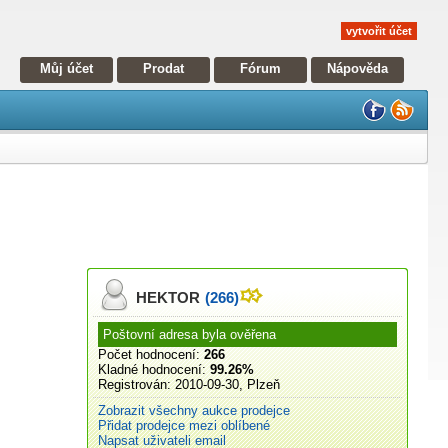
vytvořit účet
Můj účet
Prodat
Fórum
Nápověda
HEKTOR
(266)
Poštovní adresa byla ověřena
Počet hodnocení:
266
Kladné hodnocení:
99.26%
Registrován:
2010-09-30, Plzeň
Zobrazit všechny aukce prodejce
Přidat prodejce mezi oblíbené
Napsat uživateli email