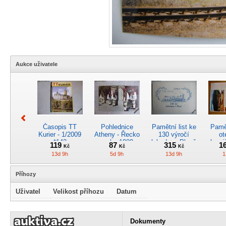
Aukce uživatele
Časopis TT
Pohlednice
Pamětní list ke
Pamět
Kurier - 1/2009
Atheny - Řecko
130 výročí
ot
*142
z roku 1989.
lokodepa Plzeň
hrani
119
87
315
1
Kč
Kč
Kč
Nová nepoužitá
*2963
Žele
13d 9h
5d 9h
13d 9h
1
*5019
Příhozy
Uživatel
Velikost příhozu
Datum
Kreslený
4osý osob.
Časopis
RARI
obrázek parní
rychlík.vůz typu
„Škodovák“,
oddíl
Dokumenty