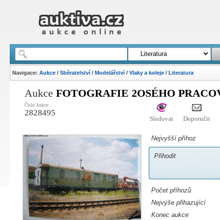
Navigace:
Aukce
/
Sběratelství
/
Modelářství
/
Vlaky a koleje
/
Literatura
Aukce
FOTOGRAFIE 2OSÉHO PRACOV
Číslo Aukce:
2828495
Sledovat
Doporučit
Nejvyšší příhoz
Přihodit
Počet příhozů
Nejvýše přihazující
Konec aukce