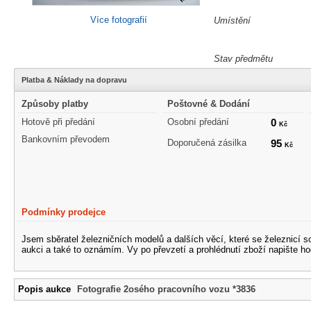
Více fotografií
Umístění
Stav předmětu
Platba & Náklady na dopravu
Způsoby platby
Poštovné & Dodání
Hotově při předání
Osobní předání
0
Kč
Bankovním převodem
Doporučená zásilka
95
Kč
Podmínky prodejce
Jsem sběratel železničních modelů a dalších věcí, které se železnicí 
aukci a také to oznámím. Vy po převzetí a prohlédnutí zboží napište ho
Popis aukce
Fotografie 2osého pracovního vozu *3836