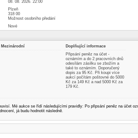
08. 08. 2026. 22:00
Plzeň
318 00
Možnost osobního předání
Nové
Mezinárodní
Doplňující informace
Připsání peněz na účet -
oznámím a do 2 pracovních dnů
odesílám zásilku se zbožím a
také to oznámím. Doporučený
dopis za 95 Kč. Při koupi více
aukcí počítám poštovné do 5000
Kč za 149 Kč a nad 5000 Kč za
179 Kč.
souvisí. Mé aukce se řídí následujícími pravidly: Po připsání peněz na účet
dnocení, já budu hodnotit následně.