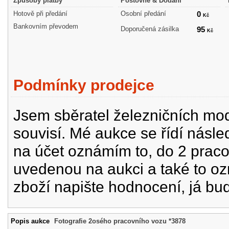
Způsoby platby
Poštovné & Dodání
Hotově při předání
Osobní předání
0
Kč
Bankovním převodem
Doporučená zásilka
95
Kč
Podmínky prodejce
Jsem sběratel železničních mode
souvisí. Mé aukce se řídí násle
na účet oznámím to, do 2 prac
uvedenou na aukci a také to oz
zboží napište hodnocení, já bu
Popis aukce
Fotografie 2osého pracovního vozu *3878