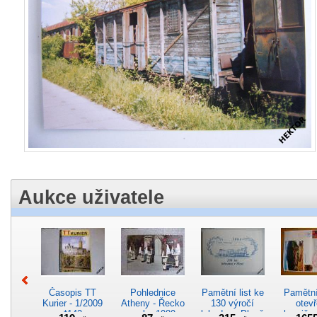
Aukce uživatele
Časopis TT
Pohlednice
Pamětní list ke
Pamětní 
Kurier - 1/2009
Atheny - Řecko
130 výročí
otevř
*142
z roku 1989.
lokodepa Plzeň
hranič.n