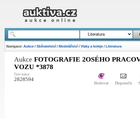
Navigace:
Aukce
/
Sběratelství
/
Modelářství
/
Vlaky a koleje
/
Literatura
Aukce
FOTOGRAFIE 2OSÉHO PRACO
VOZU *3878
Číslo Aukce:
2828594
Sledovat
Doporučit