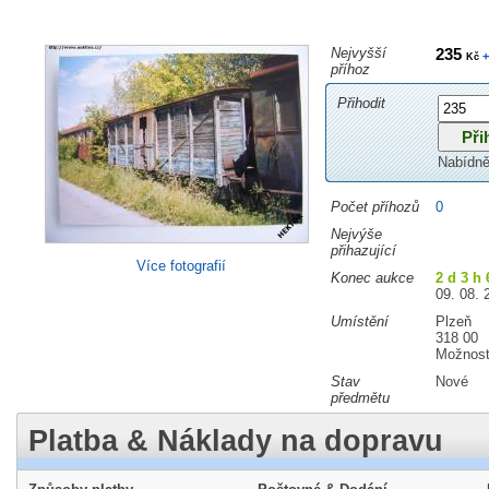
Nejvyšší
235
+
Kč
příhoz
Přihodit
Nabídně
Počet příhozů
0
Nejvýše
přihazující
Více fotografií
Konec aukce
2 d 3 h 
09. 08. 
Umístění
Plzeň
318 00
Možnost
Stav
Nové
předmětu
Platba & Náklady na dopravu