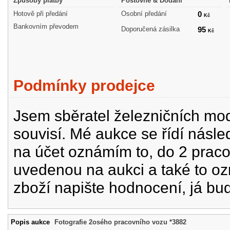
Způsoby platby
Poštovné & Dodání
Hotově při předání
Osobní předání
0
Kč
Bankovním převodem
Doporučená zásilka
95
Kč
Podmínky prodejce
Jsem sběratel železničních mode
souvisí. Mé aukce se řídí násle
na účet oznámím to, do 2 prac
uvedenou na aukci a také to oz
zboží napište hodnocení, já bu
Popis aukce
Fotografie 2osého pracovního vozu *3882