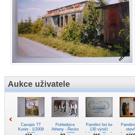
Aukce uživatele
Časopis TT
Pohlednice
Pamětní list ke
Pamětní 
Kurier - 1/2009
Atheny - Řecko
130 výročí
otevř
*142
z roku 1989.
lokodepa Plzeň
hranič.n