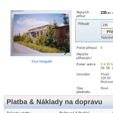
Nejvyšší
235
+
Kč
příhoz
Přihodit
Nabídně
Počet příhozů
0
Nejvýše
přihazující
Více fotografií
Konec aukce
2 d 19 
09. 08. 
Umístění
Plzeň
318 00
Možnost
Stav
Nové
předmětu
Platba & Náklady na dopravu