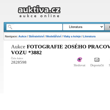
Navigace:
Aukce
/
Sběratelství
/
Modelářství
/
Vlaky a koleje
/
Literatura
Aukce
FOTOGRAFIE 2OSÉHO PRACO
VOZU *3882
Číslo Aukce:
2828598
Sledovat
Doporučit