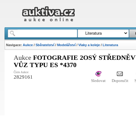
Navigace:
Aukce
/
Sběratelství
/
Modelářství
/
Vlaky a koleje
/
Literatura
Aukce
FOTOGRAFIE 2OSÝ STŘEDNĚ
VŮZ TYPU ES *4370
Číslo Aukce:
2829161
Sledovat
Doporučit