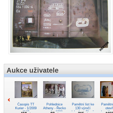
Aukce uživatele
Časopis TT
Pohlednice
Pamětní list ke
Pamětní 
Kurier - 1/2009
Atheny - Řecko
130 výročí
otevř
*142
z roku 1989.
lokodepa Plzeň
hranič.n