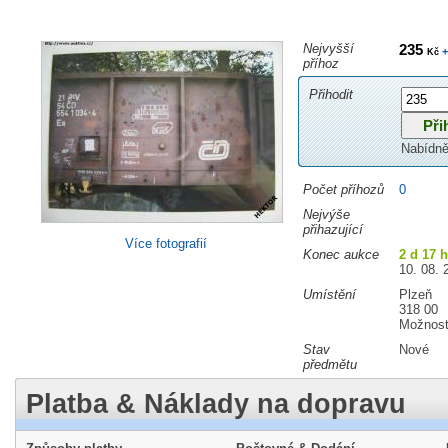
Nejvyšší
235
+
Kč
příhoz
Přihodit
Nabídně
Počet příhozů
0
Nejvýše
přihazující
Více fotografií
Konec aukce
2 d 17 
10. 08. 
Umístění
Plzeň
318 00
Možnost
Stav
Nové
předmětu
Platba & Náklady na dopravu