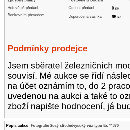
Způsoby platby
Poštovné & Dodání
Hotově při předání
Osobní předání
0
Kč
Bankovním převodem
Doporučená zásilka
95
Kč
Podmínky prodejce
Jsem sběratel železničních mode
souvisí. Mé aukce se řídí násle
na účet oznámím to, do 2 prac
uvedenou na aukci a také to oz
zboží napište hodnocení, já bu
Popis aukce
Fotografie 2osý středněvysoký vůz typu Es *4370