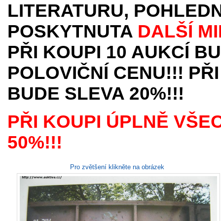
LITERATURU, POHLEDN
POSKYTNUTA
DALŠÍ M
PŘI KOUPI 10 AUKCÍ B
POLOVIČNÍ CENU!!! PŘI
BUDE SLEVA 20%!!!
PŘI KOUPI ÚPLNĚ VŠE
50%!!!
Pro zvětšení klikněte na obrázek