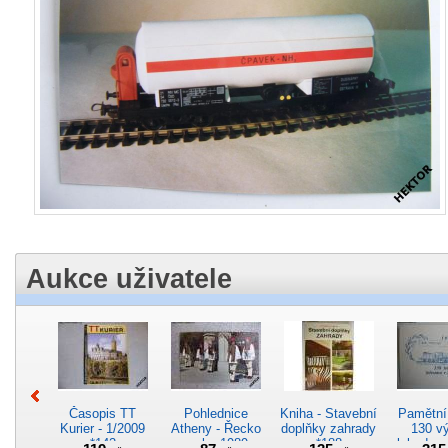
Aukce uživatele
Časopis TT
Pohlednice
Kniha - Stavební
Pamětní 
Kurier - 1/2009
Atheny - Řecko
doplňky zahrady
130 vý
*142
z roku 1989.
*188
lokodep