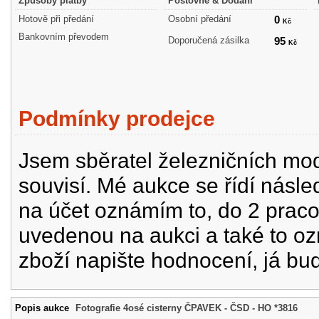
Způsoby platby
Poštovné & Dodání
Hotově při předání
Osobní předání
0
Kč
Bankovním převodem
Doporučená zásilka
95
Kč
Podmínky prodejce
Jsem sběratel železničních mode
souvisí. Mé aukce se řídí násle
na účet oznámím to, do 2 prac
uvedenou na aukci a také to oz
zboží napište hodnocení, já bu
Popis aukce
Fotografie 4osé cisterny ČPAVEK - ČSD - HO *3816