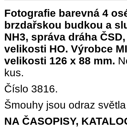
Fotografie barevná 4 os
brzdařskou budkou a sl
NH3, správa dráha ČSD, 
velikosti HO. Výrobce M
velikosti 126 x 88 mm.
N
kus.
Číslo 3816.
Šmouhy jsou odraz světla 
NA ČASOPISY, KATALO