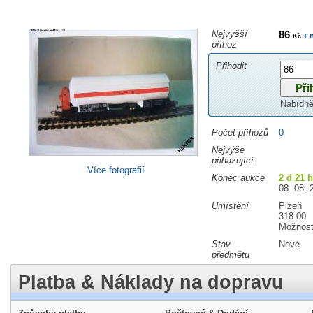
Nejvyšší
86
+ 
Kč
příhoz
Přihodit
Nabídně
Počet příhozů
0
Nejvýše
přihazující
Více fotografií
Konec aukce
2 d 21 
08. 08. 
Umístění
Plzeň
318 00
Možnost
Stav
Nové
předmětu
Platba & Náklady na dopravu