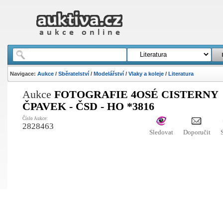
Navigace:
Aukce
/
Sběratelství
/
Modelářství
/
Vlaky a koleje
/
Literatura
Aukce
FOTOGRAFIE 4OSÉ CISTERNY
ČPAVEK - ČSD - HO *3816
Číslo Aukce:
2828463
Sledovat
Doporučit