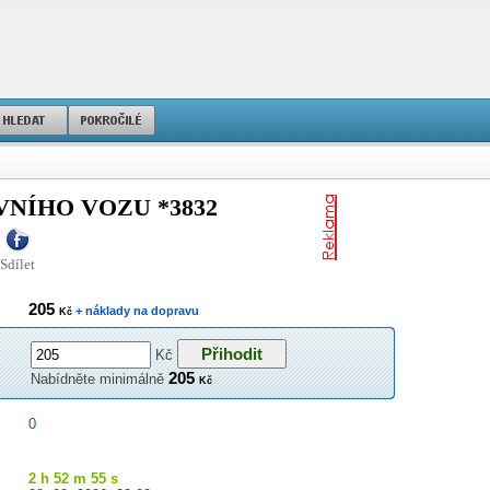
NÍHO VOZU *3832
Sdílet
205
+ náklady na dopravu
Kč
Kč
205
Nabídněte minimálně
Kč
0
2 h 52 m 55 s