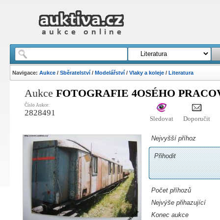
Navigace:
Aukce
/
Sběratelství
/
Modelářství
/
Vlaky a koleje
/
Literatura
Aukce
FOTOGRAFIE 4OSÉHO PRACOV
Číslo Aukce:
2828491
Sledovat
Doporučit
Nejvyšší příhoz
Přihodit
Počet příhozů
Nejvýše přihazující
Konec aukce