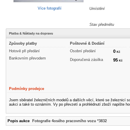
Více fotografií
Umístění
Stav předmětu
Platba & Náklady na dopravu
Způsoby platby
Poštovné & Dodání
Hotově při předání
Osobní předání
0
Kč
Bankovním převodem
Doporučená zásilka
95
Kč
Podmínky prodejce
Jsem sběratel železničních modelů a dalších věcí, které se železnicí 
aukci a také to oznámím. Vy po převzetí a prohlédnutí zboží napište ho
Popis aukce
Fotografie 4osého pracovního vozu *3832