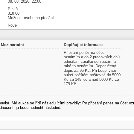
08. 08. 2026. 22:00
Plzeň
318 00
Možnost osobního předání
Nové
Mezinárodní
Doplňující informace
Připsání peněz na účet -
oznámím a do 2 pracovních dnů
odesílám zásilku se zbožím a
také to oznámím. Doporučený
dopis za 95 Kč. Při koupi více
aukcí počítám poštovné do 5000
Kč za 149 Kč a nad 5000 Kč za
179 Kč.
souvisí. Mé aukce se řídí následujícími pravidly: Po připsání peněz na účet
dnocení, já budu hodnotit následně.