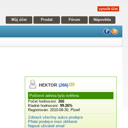
vytvořit účet
Můj účet
Prodat
Fórum
Nápověda
HEKTOR
(266)
Poštovní adresa byla ověřena
Počet hodnocení:
266
Kladné hodnocení:
99.26%
Registrován:
2010-09-30, Plzeň
Zobrazit všechny aukce prodejce
Přidat prodejce mezi oblíbené
Napsat uživateli email