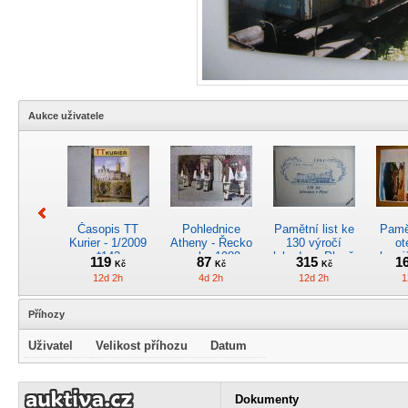
Aukce uživatele
Časopis TT
Pohlednice
Pamětní list ke
Pamět
Kurier - 1/2009
Atheny - Řecko
130 výročí
ot
*142
z roku 1989.
lokodepa Plzeň
hrani
119
87
315
1
Kč
Kč
Kč
Nová nepoužitá
*2963
Žele
12d 2h
4d 2h
12d 2h
1
*5019
Příhozy
Uživatel
Velikost příhozu
Datum
Kreslený
4osý osob.
Časopis
RARI
obrázek parní
rychlík.vůz typu
„Škodovák“,
oddíl
Dokumenty