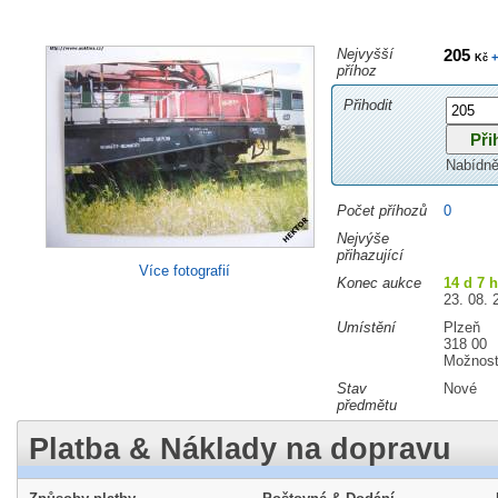
Nejvyšší
205
+
Kč
příhoz
Přihodit
Nabídně
Počet příhozů
0
Nejvýše
přihazující
Více fotografií
Konec aukce
14 d 7 
23. 08. 
Umístění
Plzeň
318 00
Možnost
Stav
Nové
předmětu
Platba & Náklady na dopravu