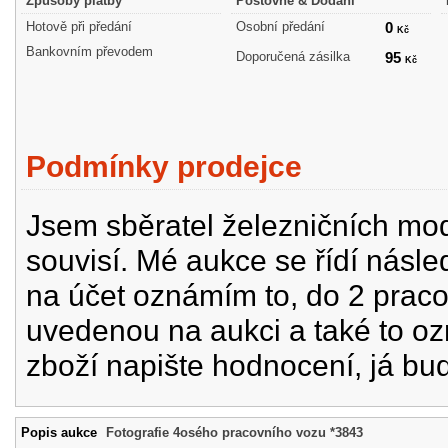
Způsoby platby
Poštovné & Dodání
Hotově při předání
Osobní předání
0
Kč
Bankovním převodem
Doporučená zásilka
95
Kč
Podmínky prodejce
Jsem sběratel železničních mode
souvisí. Mé aukce se řídí násle
na účet oznámím to, do 2 prac
uvedenou na aukci a také to oz
zboží napište hodnocení, já bu
Popis aukce
Fotografie 4osého pracovního vozu *3843