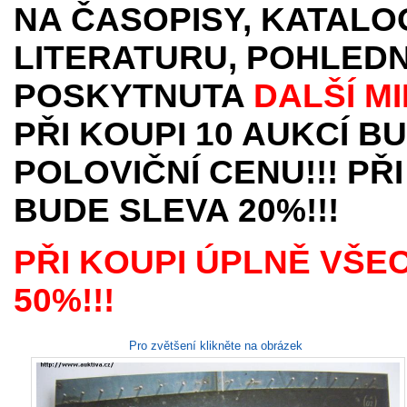
NA ČASOPISY, KATALO
LITERATURU, POHLEDN
POSKYTNUTA
DALŠÍ M
PŘI KOUPI 10 AUKCÍ B
POLOVIČNÍ CENU!!! PŘI
BUDE SLEVA 20%!!!
PŘI KOUPI ÚPLNĚ VŠE
50%!!!
Pro zvětšení klikněte na obrázek