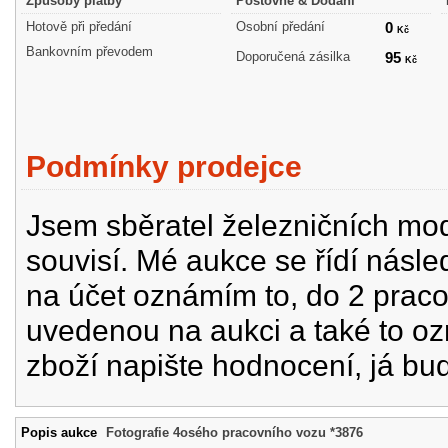
Způsoby platby
Poštovné & Dodání
Hotově při předání
Osobní předání
0
Kč
Bankovním převodem
Doporučená zásilka
95
Kč
Podmínky prodejce
Jsem sběratel železničních mode
souvisí. Mé aukce se řídí násle
na účet oznámím to, do 2 prac
uvedenou na aukci a také to oz
zboží napište hodnocení, já bu
Popis aukce
Fotografie 4osého pracovního vozu *3876