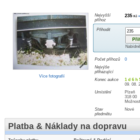
Nejvyšší
235
+
Kč
příhoz
Přihodit
Nabídně
Počet příhozů
0
Nejvýše
přihazující
Více fotografií
Konec aukce
1 d 6 h 
09. 08. 
Umístění
Plzeň
318 00
Možnost
Stav
Nové
předmětu
Platba & Náklady na dopravu