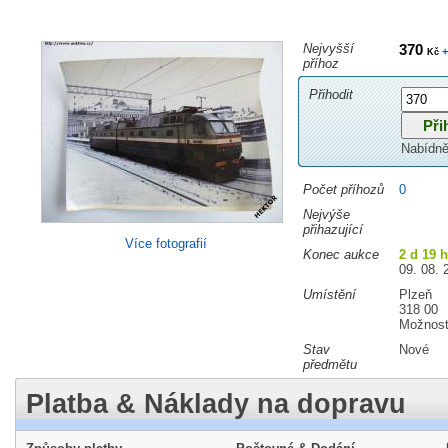
Nejvyšší
370
+
Kč
příhoz
Přihodit
Nabídně
Počet příhozů
0
Nejvýše
přihazující
Více fotografií
Konec aukce
2 d 19 
09. 08. 
Umístění
Plzeň
318 00
Možnost
Stav
Nové
předmětu
Platba & Náklady na dopravu