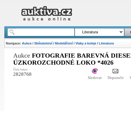
Navigace:
Aukce
/
Sběratelství
/
Modelářství
/
Vlaky a koleje
/
Literatura
Aukce
FOTOGRAFIE BAREVNÁ DIES
ÚZKOROZCHODNÉ LOKO *4026
Číslo Aukce:
2828768
Sledovat
Doporučit