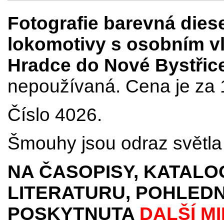
Fotografie barevná die
lokomotivy s osobním vl
Hradce do Nové Bystřic
nepoužívaná. Cena je za 
Číslo 4026.
Šmouhy jsou odraz světla 
NA ČASOPISY, KATALO
LITERATURU, POHLEDN
POSKYTNUTA
DALŠÍ M