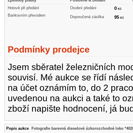
Způsoby platby
Poštovné & Dodání
Hotově při předání
Osobní předání
0
Kč
Bankovním převodem
Doporučená zásilka
95
Kč
Podmínky prodejce
Jsem sběratel železničních mode
souvisí. Mé aukce se řídí násle
na účet oznámím to, do 2 prac
uvedenou na aukci a také to oz
zboží napište hodnocení, já bu
Popis aukce
Fotografie barevná dieselové úzkorozchodné loko *402