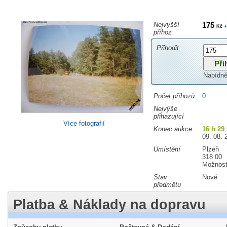
Nejvyšší
175
+
Kč
příhoz
Přihodit
Nabídně
Počet příhozů
0
Nejvýše
přihazující
Více fotografií
Konec aukce
16 h 29
09. 08. 
Umístění
Plzeň
318 00
Možnost
Stav
Nové
předmětu
Platba & Náklady na dopravu