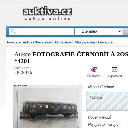
Navigace:
Aukce
/
Sběratelství
/
Modelářství
/
Vlaky a koleje
/
Literatura
Aukce
FOTOGRAFIE ČERNOBÍLÁ 2O
*4201
Číslo Aukce:
2828976
Sledovat
Doporučit
Nejvyšší příhoz
Přihodit
Počet příhozů
Nejvýše přihazující