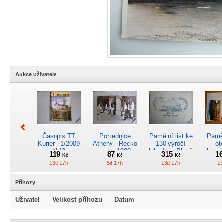
Aukce uživatele
Časopis TT
Pohlednice
Pamětní list ke
Pamět
Kurier - 1/2009
Atheny - Řecko
130 výročí
ot
*142
z roku 1989.
lokodepa Plzeň
hrani
119
87
315
1
Kč
Kč
Kč
Nová nepoužitá
*2963
Žele
13d 17h
5d 17h
13d 17h
1
*5019
Příhozy
Uživatel
Velikost příhozu
Datum
Kreslený
4osý osob.
Časopis
RARI