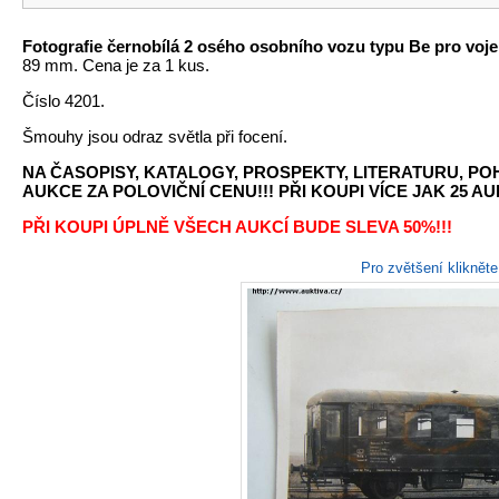
Fotografie černobílá 2 osého osobního vozu typu Be pro voj
89 mm. Cena je za 1 kus.
Číslo 4201.
Šmouhy jsou odraz světla při focení.
NA ČASOPISY, KATALOGY, PROSPEKTY, LITERATURU, P
AUKCE ZA POLOVIČNÍ CENU!!! PŘI KOUPI VÍCE JAK 25 AU
PŘI KOUPI ÚPLNĚ VŠECH AUKCÍ BUDE SLEVA 50%!!!
Pro zvětšení kliknět