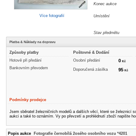
Konec aukce
Více fotografií
Umístění
Stav předmětu
Platba & Náklady na dopravu
Způsoby platby
Poštovné & Dodání
Hotově při předání
Osobní předání
0
Kč
Bankovním převodem
Doporučená zásilka
95
Kč
Podmínky prodejce
Jsem sběratel železničních modelů a dalších věcí, které se železnicí 
aukci a také to oznámím. Vy po převzetí a prohlédnutí zboží napište ho
Popis aukce
Fotografie černobílá 2osého osobního vozu *4201