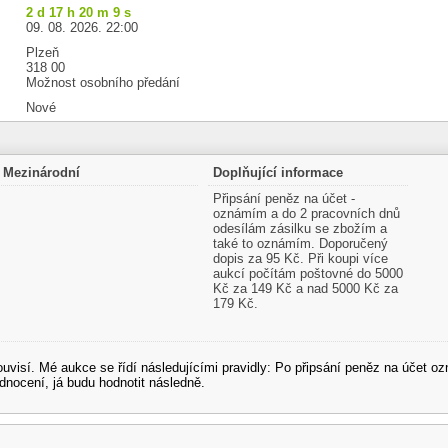
2 d 17 h 20 m 8 s
09. 08. 2026. 22:00
Plzeň
318 00
Možnost osobního předání
Nové
Mezinárodní
Doplňující informace
Připsání peněz na účet -
oznámím a do 2 pracovních dnů
odesílám zásilku se zbožím a
také to oznámím. Doporučený
dopis za 95 Kč. Při koupi více
aukcí počítám poštovné do 5000
Kč za 149 Kč a nad 5000 Kč za
179 Kč.
souvisí. Mé aukce se řídí následujícími pravidly: Po připsání peněz na účet
dnocení, já budu hodnotit následně.