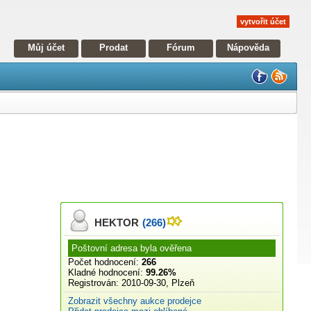
vytvořit účet
Můj účet
Prodat
Fórum
Nápověda
HEKTOR
(266)
Poštovní adresa byla ověřena
Počet hodnocení:
266
Kladné hodnocení:
99.26%
Registrován:
2010-09-30, Plzeň
Zobrazit všechny aukce prodejce