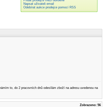
Přidat prodejce mezi oblíbené
Napsat uživateli email
Odebírat aukce prodejce pomocí RSS
 oznámím to, do 2 pracovních dnů odesílám zboží na adresu uvedenou na
Zobrazeno: 56