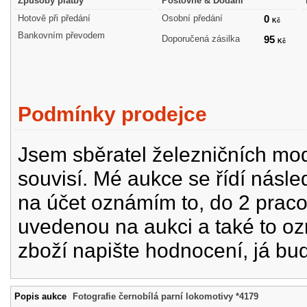
Způsoby platby
Poštovné & Dodání
Hotově při předání
Osobní předání
0
Kč
Bankovním převodem
Doporučená zásilka
95
Kč
Podmínky prodejce
Jsem sběratel železničních mode
souvisí. Mé aukce se řídí násle
na účet oznámím to, do 2 prac
uvedenou na aukci a také to oz
zboží napište hodnocení, já bu
Popis aukce
Fotografie černobílá parní lokomotivy *4179