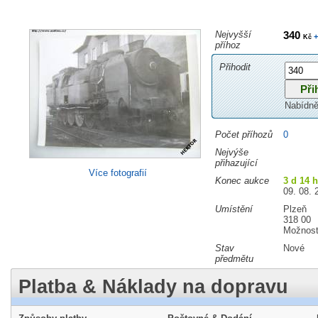
Nejvyšší
340
+
Kč
příhoz
Přihodit
Nabídně
Počet příhozů
0
Nejvýše
přihazující
Více fotografií
Konec aukce
3 d 14 
09. 08. 
Umístění
Plzeň
318 00
Možnost
Stav
Nové
předmětu
Platba & Náklady na dopravu