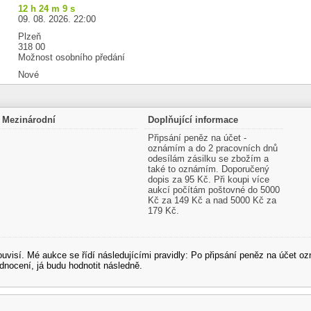
12 h 24 m 8 s
09. 08. 2026. 22:00
Plzeň
318 00
Možnost osobního předání
Nové
Mezinárodní
Doplňující informace
Připsání peněz na účet -
oznámím a do 2 pracovních dnů
odesílám zásilku se zbožím a
také to oznámím. Doporučený
dopis za 95 Kč. Při koupi více
aukcí počítám poštovné do 5000
Kč za 149 Kč a nad 5000 Kč za
179 Kč.
souvisí. Mé aukce se řídí následujícími pravidly: Po připsání peněz na účet
dnocení, já budu hodnotit následně.