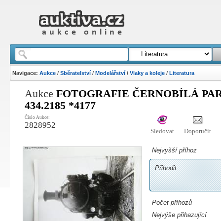
Navigace:
Aukce
/
Sběratelství
/
Modelářství
/
Vlaky a koleje
/
Literatura
Aukce
FOTOGRAFIE ČERNOBÍLÁ PA
434.2185 *4177
Číslo Aukce:
2828952
Sledovat
Doporučit
Nejvyšší příhoz
Přihodit
Počet příhozů
Nejvýše přihazující