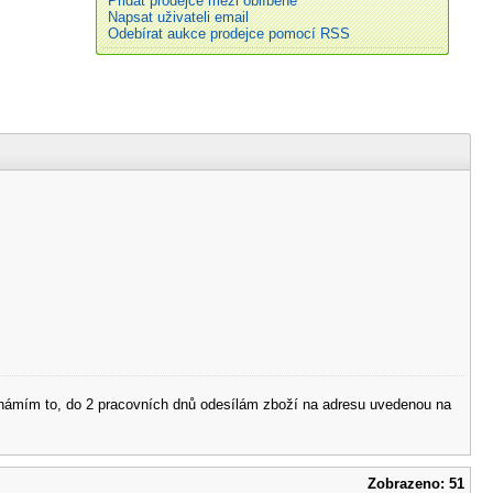
Přidat prodejce mezi oblíbené
Napsat uživateli email
Odebírat aukce prodejce pomocí RSS
 oznámím to, do 2 pracovních dnů odesílám zboží na adresu uvedenou na
Zobrazeno: 51