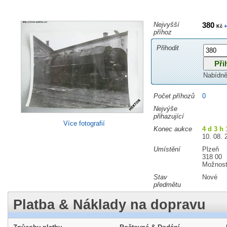
Nejvyšší
380
+
Kč
příhoz
Přihodit
Nabídně
Počet příhozů
0
Nejvýše
přihazující
Více fotografií
Konec aukce
4 d 3 h
10. 08. 
Umístění
Plzeň
318 00
Možnost
Stav
Nové
předmětu
Platba & Náklady na dopravu