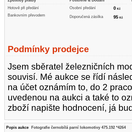
Způsoby platby
Poštovné & Dodání
Hotově při předání
Osobní předání
0
Kč
Bankovním převodem
Doporučená zásilka
95
Kč
Podmínky prodejce
Jsem sběratel železničních mode
souvisí. Mé aukce se řídí násle
na účet oznámím to, do 2 prac
uvedenou na aukci a také to oz
zboží napište hodnocení, já bu
Popis aukce
Fotografie černobílá parní lokomotivy 475.192 *4264