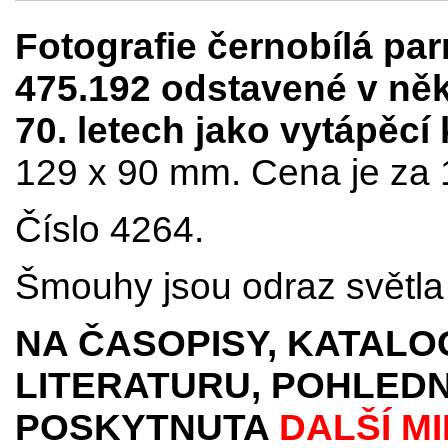
Fotografie černobílá pa
475.192 odstavené v ně
70. letech jako vytápěcí 
129 x 90 mm. Cena je za 
Číslo 4264.
Šmouhy jsou odraz světla 
NA ČASOPISY, KATALO
LITERATURU, POHLEDN
POSKYTNUTA
DALŠÍ M