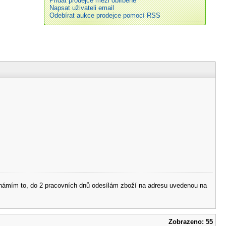
Přidat prodejce mezi oblíbené
Napsat uživateli email
Odebírat aukce prodejce pomocí RSS
 oznámím to, do 2 pracovních dnů odesílám zboží na adresu uvedenou na
Zobrazeno: 55