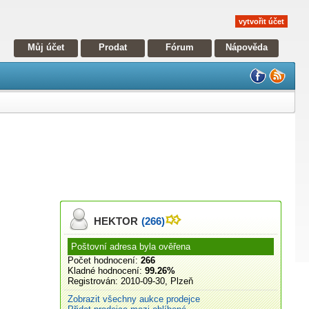
vytvořit účet
Můj účet
Prodat
Fórum
Nápověda
HEKTOR
(266)
Poštovní adresa byla ověřena
Počet hodnocení:
266
Kladné hodnocení:
99.26%
Registrován:
2010-09-30, Plzeň
Zobrazit všechny aukce prodejce