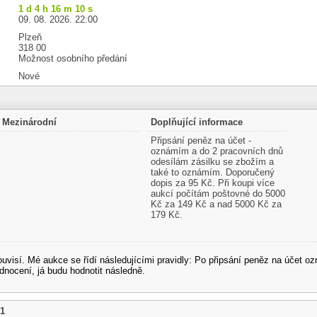
1 d 4 h 16 m 9 s
09. 08. 2026. 22:00
Plzeň
318 00
Možnost osobního předání
Nové
Mezinárodní
Doplňující informace
Připsání peněz na účet -
oznámím a do 2 pracovních dnů
odesílám zásilku se zbožím a
také to oznámím. Doporučený
dopis za 95 Kč. Při koupi více
aukcí počítám poštovné do 5000
Kč za 149 Kč a nad 5000 Kč za
179 Kč.
souvisí. Mé aukce se řídí následujícími pravidly: Po připsání peněz na účet
dnocení, já budu hodnotit následně.
51