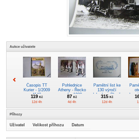
Aukce uživatele
Časopis TT
Pohlednice
Pamětní list ke
Pamět
Kurier - 1/2009
Atheny - Řecko
130 výročí
ot
*142
z roku 1989.
lokodepa Plzeň
hrani
119
87
315
1
Kč
Kč
Kč
Nová nepoužitá
*2963
Žele
12d 4h
4d 4h
12d 4h
1
*5019
Příhozy
Uživatel
Velikost příhozu
Datum
Kreslený
4osý osob.
Časopis
RARI