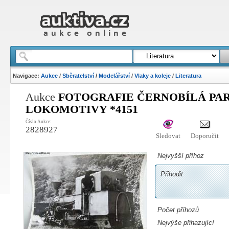
Navigace:
Aukce
/
Sběratelství
/
Modelářství
/
Vlaky a koleje
/
Literatura
Aukce
FOTOGRAFIE ČERNOBÍLÁ PA
LOKOMOTIVY *4151
Číslo Aukce:
2828927
Sledovat
Doporučit
Nejvyšší příhoz
Přihodit
Počet příhozů
Nejvýše přihazující