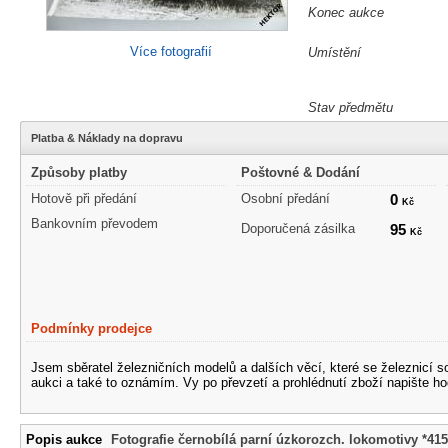
Konec aukce
Více fotografií
Umístění
Stav předmětu
Platba & Náklady na dopravu
Způsoby platby
Poštovné & Dodání
Hotově při předání
Osobní předání
0
Kč
Bankovním převodem
Doporučená zásilka
95
Kč
Podmínky prodejce
Jsem sběratel železničních modelů a dalších věcí, které se železnicí 
aukci a také to oznámím. Vy po převzetí a prohlédnutí zboží napište ho
Popis aukce
Fotografie černobílá parní úzkorozch. lokomotivy *41