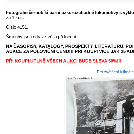
Fotografie černobílá parní úzkorozchodné lokomotivy s výkl
za 1 kus.
Číslo 4151.
Šmouhy jsou odraz světla při focení.
NA ČASOPISY, KATALOGY, PROSPEKTY, LITERATURU, P
AUKCE ZA POLOVIČNÍ CENU!!! PŘI KOUPI VÍCE JAK 25 AU
PŘI KOUPI ÚPLNĚ VŠECH AUKCÍ BUDE SLEVA 50%!!!
Pro zvětšení kliknět