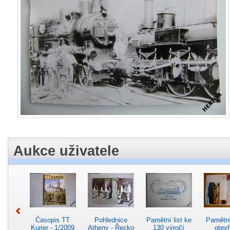
Aukce uživatele
Časopis TT
Pohlednice
Pamětní list ke
Pamětní 
Kurier - 1/2009
Atheny - Řecko
130 výročí
otevř