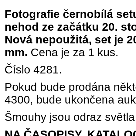
Fotografie černobílá se
nehod ze začátku 20. sto
Nová nepoužitá, set je 2
mm.
Cena je za 1 kus.
Číslo 4281.
Pokud bude prodána někter
4300, bude ukončena aukc
Šmouhy jsou odraz světla 
NA ČASOPISY, KATALO