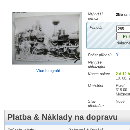
Nejvyšší
285
+
Kč
příhoz
Přihodit
Nabídně
Počet příhozů
0
Nejvýše
přihazující
Více fotografií
Konec aukce
2 d 12 
10. 08. 
Umístění
Plzeň
318 00
Možnost
Stav
Nové
předmětu
Platba & Náklady na dopravu