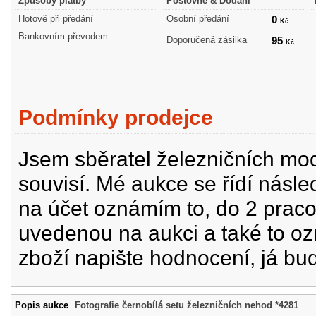
Způsoby platby
Poštovné & Dodání
Hotově při předání
Osobní předání
0
Kč
Bankovním převodem
Doporučená zásilka
95
Kč
Podmínky prodejce
Jsem sběratel železničních mode
souvisí. Mé aukce se řídí násle
na účet oznámím to, do 2 prac
uvedenou na aukci a také to oz
zboží napište hodnocení, já bu
Popis aukce
Fotografie černobílá setu železničních nehod *4281