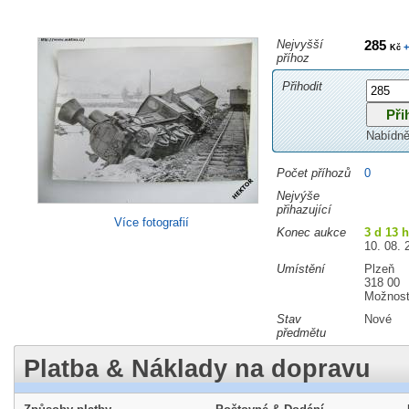
Nejvyšší
285
+
Kč
příhoz
Přihodit
Nabídně
Počet příhozů
0
Nejvýše
přihazující
Více fotografií
Konec aukce
3 d 13 
10. 08. 
Umístění
Plzeň
318 00
Možnost
Stav
Nové
předmětu
Platba & Náklady na dopravu