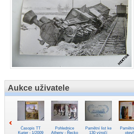
Aukce uživatele
Časopis TT
Pohlednice
Pamětní list ke
Pamětní 
Kurier - 1/2009
Atheny - Řecko
130 výročí
otevř