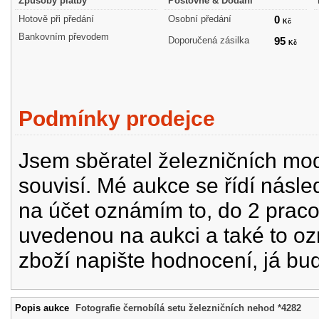
Způsoby platby
Poštovné & Dodání
Hotově při předání
Osobní předání
0
Kč
Bankovním převodem
Doporučená zásilka
95
Kč
Podmínky prodejce
Jsem sběratel železničních mode
souvisí. Mé aukce se řídí násle
na účet oznámím to, do 2 prac
uvedenou na aukci a také to oz
zboží napište hodnocení, já bu
Popis aukce
Fotografie černobílá setu železničních nehod *4282