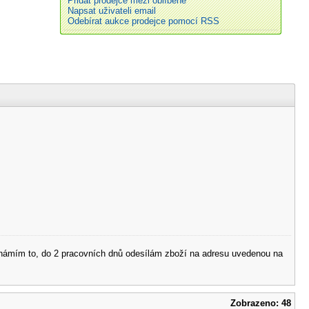
Přidat prodejce mezi oblíbené
Napsat uživateli email
Odebírat aukce prodejce pomocí RSS
 oznámím to, do 2 pracovních dnů odesílám zboží na adresu uvedenou na
Zobrazeno: 48