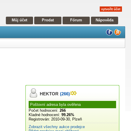
vytvořit účet
Můj účet
Prodat
Fórum
Nápověda
HEKTOR
(266)
Poštovní adresa byla ověřena
Počet hodnocení:
266
Kladné hodnocení:
99.26%
Registrován:
2010-09-30, Plzeň
Zobrazit všechny aukce prodejce