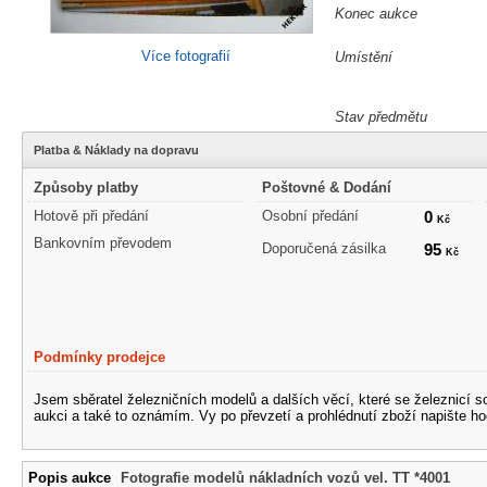
Konec aukce
Více fotografií
Umístění
Stav předmětu
Platba & Náklady na dopravu
Způsoby platby
Poštovné & Dodání
Hotově při předání
Osobní předání
0
Kč
Bankovním převodem
Doporučená zásilka
95
Kč
Podmínky prodejce
Jsem sběratel železničních modelů a dalších věcí, které se železnicí 
aukci a také to oznámím. Vy po převzetí a prohlédnutí zboží napište ho
Popis aukce
Fotografie modelů nákladních vozů vel. TT *4001