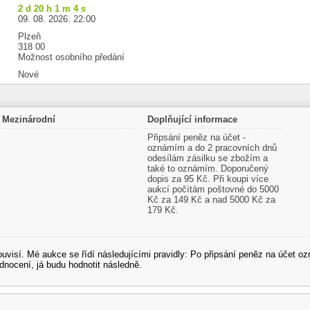
2 d 20 h 1 m 4 s
09. 08. 2026. 22:00
Plzeň
318 00
Možnost osobního předání
Nové
Mezinárodní
Doplňující informace
Připsání peněz na účet -
oznámím a do 2 pracovních dnů
odesílám zásilku se zbožím a
také to oznámím. Doporučený
dopis za 95 Kč. Při koupi více
aukcí počítám poštovné do 5000
Kč za 149 Kč a nad 5000 Kč za
179 Kč.
souvisí. Mé aukce se řídí následujícími pravidly: Po připsání peněz na účet
dnocení, já budu hodnotit následně.