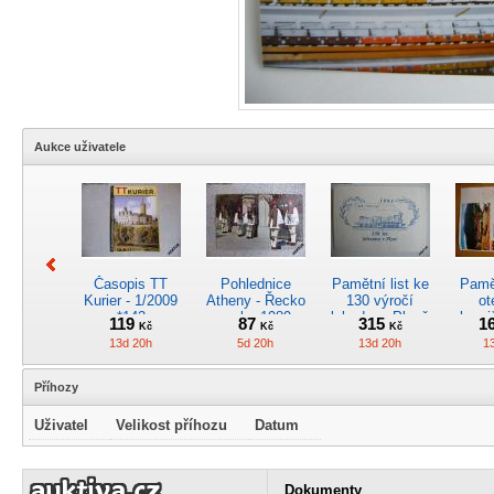
Aukce uživatele
Časopis TT
Pohlednice
Pamětní list ke
Pamět
Kurier - 1/2009
Atheny - Řecko
130 výročí
ot
*142
z roku 1989.
lokodepa Plzeň
hrani
119
87
315
1
Kč
Kč
Kč
Nová nepoužitá
*2963
Žele
13d 20h
5d 20h
13d 20h
1
*5019
Příhozy
Uživatel
Velikost příhozu
Datum
Kreslený
4osý osob.
Časopis
RARI
obrázek parní
rychlík.vůz typu
„Škodovák“,
oddíl
Dokumenty