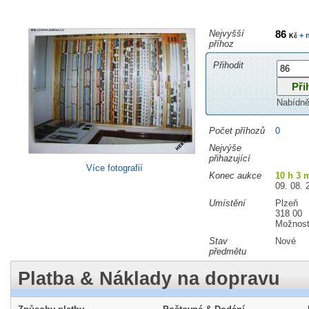
Nejvyšší
86
+ 
Kč
příhoz
Přihodit
Nabídně
Počet příhozů
0
Nejvýše
přihazující
Více fotografií
Konec aukce
10 h 3 
09. 08. 
Umístění
Plzeň
318 00
Možnost
Stav
Nové
předmětu
Platba & Náklady na dopravu