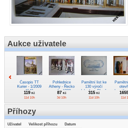
Aukce uživatele
Časopis TT
Pohlednice
Pamětní list ke
Pamětní 
Kurier - 1/2009
Atheny - Řecko
130 výročí
otevř
*142
z roku 1989.
lokodepa Plzeň
hranič.n
119
87
315
165
Kč
Kč
Kč
Nová nepoužitá
*2963
Železn
11d 10h
3d 10h
11d 10h
11d 
*5019
*29
Příhozy
Uživatel
Velikost příhozu
Datum