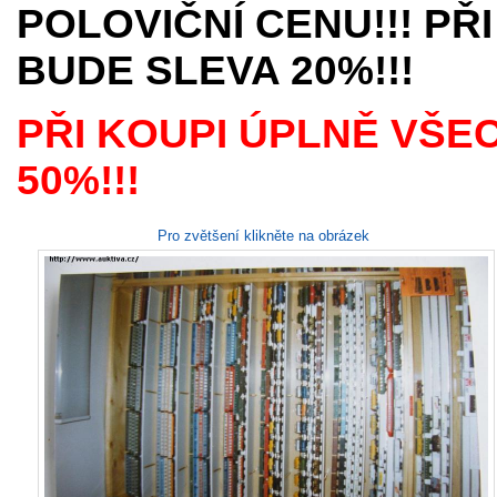
POLOVIČNÍ CENU!!! PŘI
BUDE SLEVA 20%!!!
PŘI KOUPI ÚPLNĚ VŠE
50%!!!
Pro zvětšení klikněte na obrázek