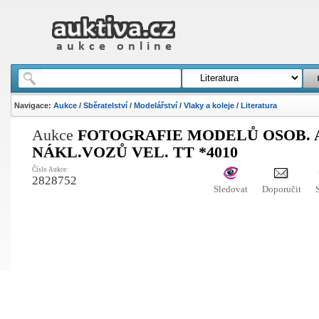
Navigace:
Aukce
/
Sběratelství
/
Modelářství
/
Vlaky a koleje
/
Literatura
Aukce
FOTOGRAFIE MODELŮ OSOB. 
NÁKL.VOZŮ VEL. TT *4010
Číslo Aukce:
2828752
Sledovat
Doporučit