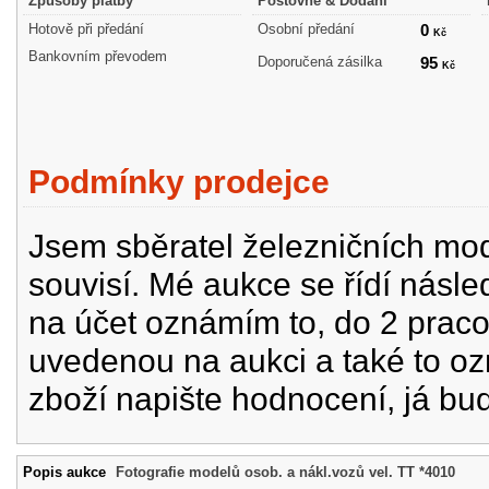
Způsoby platby
Poštovné & Dodání
Hotově při předání
Osobní předání
0
Kč
Bankovním převodem
Doporučená zásilka
95
Kč
Podmínky prodejce
Jsem sběratel železničních mode
souvisí. Mé aukce se řídí násle
na účet oznámím to, do 2 prac
uvedenou na aukci a také to oz
zboží napište hodnocení, já bu
Popis aukce
Fotografie modelů osob. a nákl.vozů vel. TT *4010