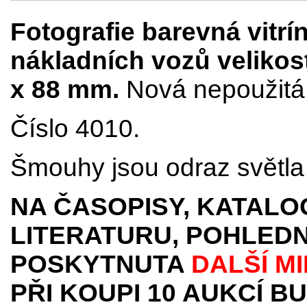
Fotografie barevná vitr
nákladních vozů velikost
x 88 mm.
Nová nepoužitá.
Číslo 4010.
Šmouhy jsou odraz světla 
NA ČASOPISY, KATALO
LITERATURU, POHLEDN
POSKYTNUTA
DALŠÍ M
PŘI KOUPI 10 AUKCÍ B