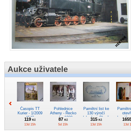
Aukce uživatele
Časopis TT
Pohlednice
Pamětní list ke
Pamětní 
Kurier - 1/2009
Atheny - Řecko
130 výročí
otevř
*142
z roku 1989.
lokodepa Plzeň
hranič.n
119
87
315
165
Kč
Kč
Kč
Nová nepoužitá
*2963
Železn
13d 15h
5d 15h
13d 15h
13d 
*5019
*29