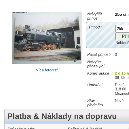
Nejvyšší
255
+
Kč
příhoz
Přihodit
Nabídně
Počet příhozů
0
Nejvýše
přihazující
Více fotografií
Konec aukce
2 d 15 
09. 08. 
Umístění
Plzeň
318 00
Možnost
Stav
Nové
předmětu
Platba & Náklady na dopravu