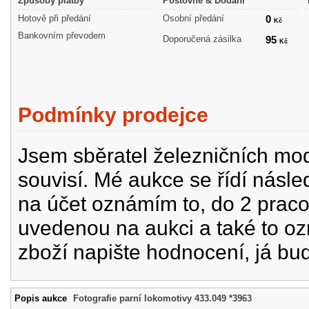
Způsoby platby
Poštovné & Dodání
Hotově při předání
Osobní předání
0
Kč
Bankovním převodem
Doporučená zásilka
95
Kč
Podmínky prodejce
Jsem sběratel železničních mode
souvisí. Mé aukce se řídí násle
na účet oznámím to, do 2 prac
uvedenou na aukci a také to oz
zboží napište hodnocení, já bu
Popis aukce
Fotografie parní lokomotivy 433.049 *3963