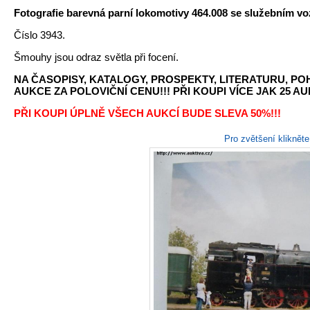
Fotografie barevná parní lokomotivy 464.008 se služebním v
Číslo 3943.
Šmouhy jsou odraz světla při focení.
NA ČASOPISY, KATALOGY, PROSPEKTY, LITERATURU, P
AUKCE ZA POLOVIČNÍ CENU!!! PŘI KOUPI VÍCE JAK 25 AU
PŘI KOUPI ÚPLNĚ VŠECH AUKCÍ BUDE SLEVA 50%!!!
Pro zvětšení kliknět