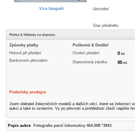
Více fotografií
Umístění
Stav předmětu
Platba & Náklady na dopravu
Způsoby platby
Poštovné & Dodání
Hotově při předání
Osobní předání
0
Kč
Bankovním převodem
Doporučená zásilka
95
Kč
Podmínky prodejce
Jsem sběratel železničních modelů a dalších věcí, které se železnicí 
aukci a také to oznámím. Vy po převzetí a prohlédnutí zboží napište ho
Popis aukce
Fotografie parní lokomotivy 464.008 *3943