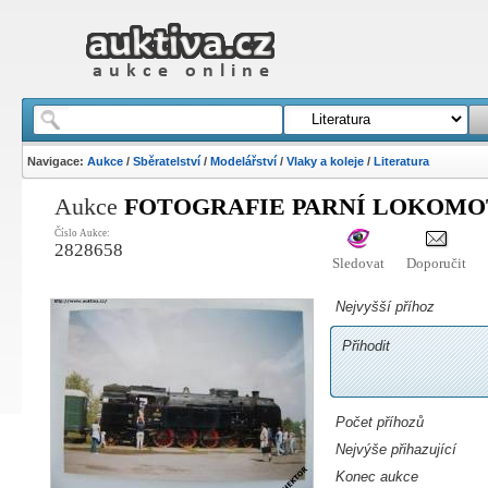
Navigace:
Aukce
/
Sběratelství
/
Modelářství
/
Vlaky a koleje
/
Literatura
Aukce
FOTOGRAFIE PARNÍ LOKOMOTIV
Číslo Aukce:
2828658
Sledovat
Doporučit
Nejvyšší příhoz
Přihodit
Počet příhozů
Nejvýše přihazující
Konec aukce