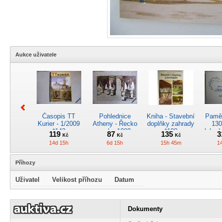
Aukce uživatele
Časopis TT
Pohlednice
Kniha - Stavební
Pamět
Kurier - 1/2009
Atheny - Řecko
doplňky zahrady
130
*142
z roku 1989.
*188
lokod
119
87
135
3
Kč
Kč
Kč
Nová nepoužitá
14d 15h
6d 15h
15h 45m
1
*5019
Příhozy
Uživatel
Velikost příhozu
Datum
Pohlednice
Pánské kapesní
Pohlednice
Kr
kreslená -
hodinky
motorového
obrá
Dokumenty
Československá
QUARTZ - nové
vozu M 140.101
lok
34
2800
375
2
Kč
Kč
Kč