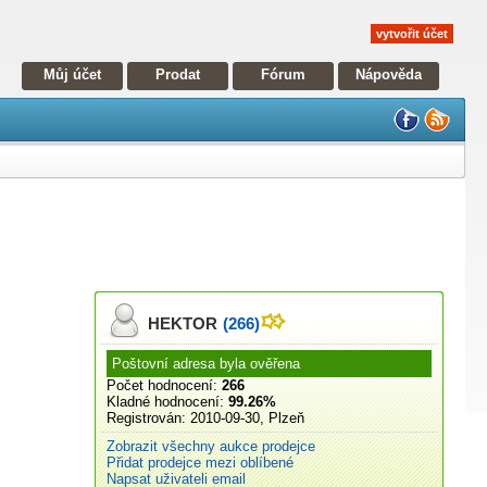
vytvořit účet
Můj účet
Prodat
Fórum
Nápověda
HEKTOR
(266)
Poštovní adresa byla ověřena
Počet hodnocení:
266
Kladné hodnocení:
99.26%
Registrován:
2010-09-30, Plzeň
Zobrazit všechny aukce prodejce
Přidat prodejce mezi oblíbené
Napsat uživateli email