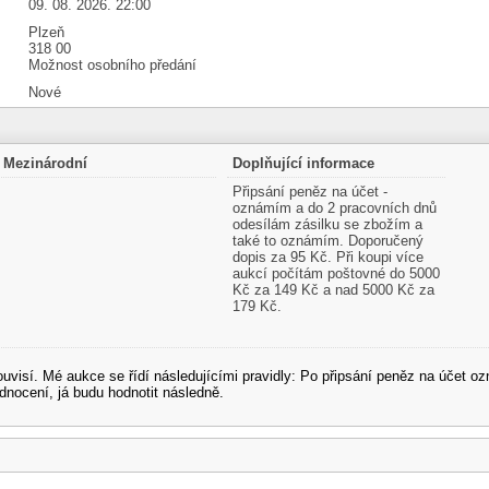
09. 08. 2026. 22:00
Plzeň
318 00
Možnost osobního předání
Nové
Mezinárodní
Doplňující informace
Připsání peněz na účet -
oznámím a do 2 pracovních dnů
odesílám zásilku se zbožím a
také to oznámím. Doporučený
dopis za 95 Kč. Při koupi více
aukcí počítám poštovné do 5000
Kč za 149 Kč a nad 5000 Kč za
179 Kč.
souvisí. Mé aukce se řídí následujícími pravidly: Po připsání peněz na účet
dnocení, já budu hodnotit následně.