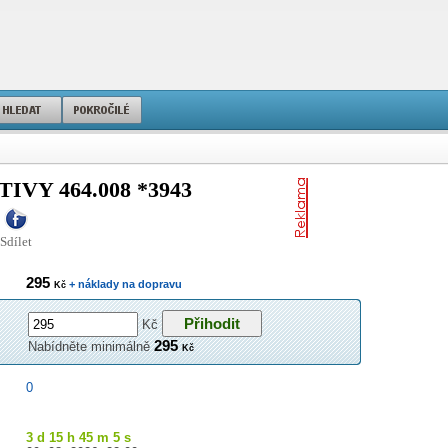
Y 464.008 *3943
Sdílet
295
+ náklady na dopravu
Kč
Kč
295
Nabídněte minimálně
Kč
0
3 d 15 h 45 m 4 s