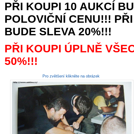
PŘI KOUPI 10 AUKCÍ B
POLOVIČNÍ CENU!!! PŘI
BUDE SLEVA 20%!!!
PŘI KOUPI ÚPLNĚ VŠE
50%!!!
Pro zvětšení klikněte na obrázek