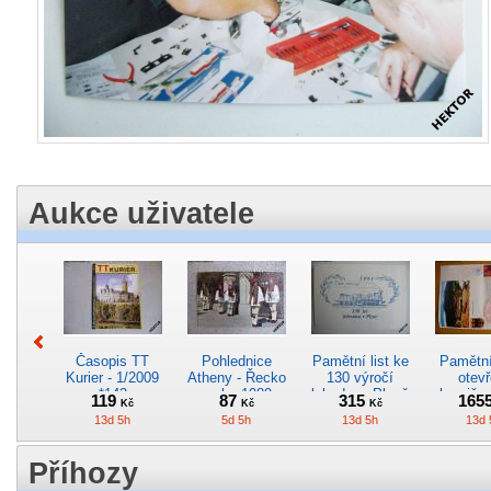
Aukce uživatele
Časopis TT
Pohlednice
Pamětní list ke
Pamětní 
Kurier - 1/2009
Atheny - Řecko
130 výročí
otevř
*142
z roku 1989.
lokodepa Plzeň
hranič.n
119
87
315
165
Kč
Kč
Kč
Nová nepoužitá
*2963
Železn
13d 5h
5d 5h
13d 5h
13d 
*5019
*29
Příhozy