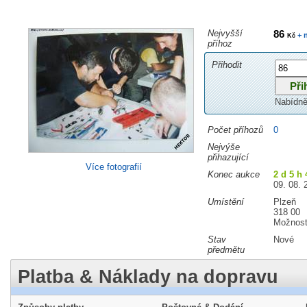
Nejvyšší
86
+ 
Kč
příhoz
Přihodit
Nabídně
Počet příhozů
0
Nejvýše
přihazující
Více fotografií
Konec aukce
2 d 5 h
09. 08. 
Umístění
Plzeň
318 00
Možnost
Stav
Nové
předmětu
Platba & Náklady na dopravu