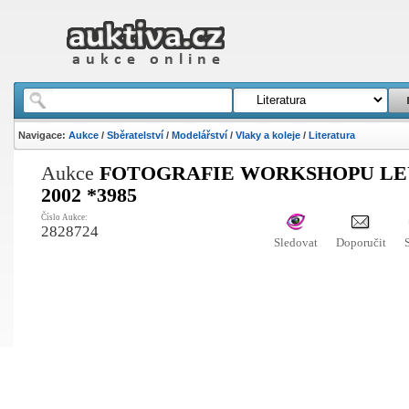
Navigace:
Aukce
/
Sběratelství
/
Modelářství
/
Vlaky a koleje
/
Literatura
Aukce
FOTOGRAFIE WORKSHOPU L
2002 *3985
Číslo Aukce:
2828724
Sledovat
Doporučit