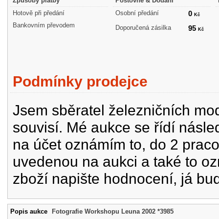
Způsoby platby
Poštovné & Dodání
Hotově při předání
Osobní předání
0
Kč
Bankovním převodem
Doporučená zásilka
95
Kč
Podmínky prodejce
Jsem sběratel železničních mode
souvisí. Mé aukce se řídí násle
na účet oznámím to, do 2 prac
uvedenou na aukci a také to oz
zboží napište hodnocení, já bu
Popis aukce
Fotografie Workshopu Leuna 2002 *3985