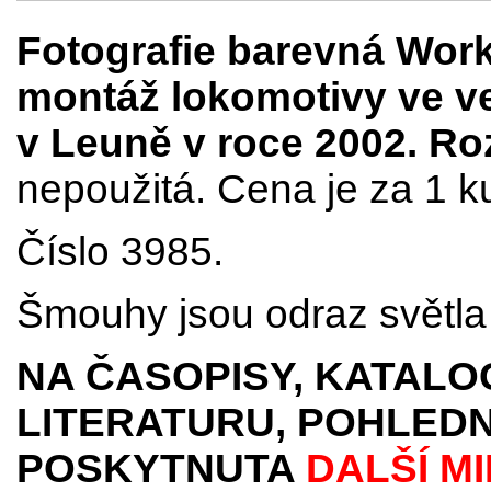
Fotografie barevná Wor
montáž lokomotivy ve ve
v Leuně v roce 2002. R
nepoužitá. Cena je za 1 k
Číslo 3985.
Šmouhy jsou odraz světla 
NA ČASOPISY, KATALO
LITERATURU, POHLEDN
POSKYTNUTA
DALŠÍ M