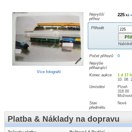
Nejvyšší
225
+
Kč
příhoz
Přihodit
Nabídně
Počet příhozů
0
Nejvýše
přihazující
Více fotografií
Konec aukce
1 d 17 
10. 08. 
Umístění
Plzeň
318 00
Možnost
Stav
Nové
předmětu
Platba & Náklady na dopravu