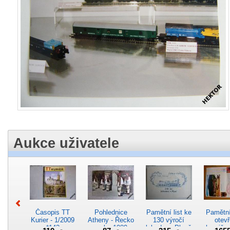
Aukce uživatele
Časopis TT
Pohlednice
Pamětní list ke
Pamětní 
Kurier - 1/2009
Atheny - Řecko
130 výročí
otevř
*142
z roku 1989.
lokodepa Plzeň
hranič.n