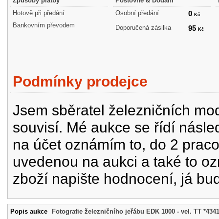
Způsoby platby
Poštovné & Dodání
Hotově při předání
Osobní předání
0
Kč
Bankovním převodem
Doporučená zásilka
95
Kč
Podmínky prodejce
Jsem sběratel železničních mode
souvisí. Mé aukce se řídí násle
na účet oznámím to, do 2 prac
uvedenou na aukci a také to oz
zboží napište hodnocení, já bu
Popis aukce
Fotografie železničního jeřábu EDK 1000 - vel. TT *434