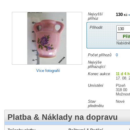
Nejvyšší
130
+
Kč
příhoz
Přihodit
Nabídně
Počet příhozů
0
Nejvýše
přihazující
Více fotografií
Konec aukce
11 d 4 
17. 08. 
Umístění
Plzeň
318 00
Možnost
Stav
Nové
předmětu
Platba & Náklady na dopravu