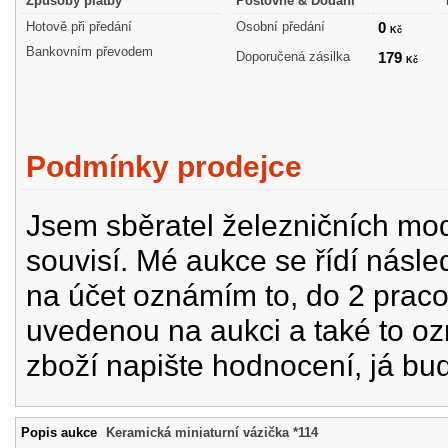
Způsoby platby
Poštovné & Dodání
Hotově při předání
Osobní předání
0
Kč
Bankovním převodem
Doporučená zásilka
179
Kč
Podmínky prodejce
Jsem sběratel železničních mode
souvisí. Mé aukce se řídí násle
na účet oznámím to, do 2 prac
uvedenou na aukci a také to oz
zboží napište hodnocení, já bu
Popis aukce
Keramická miniaturní vázička *114