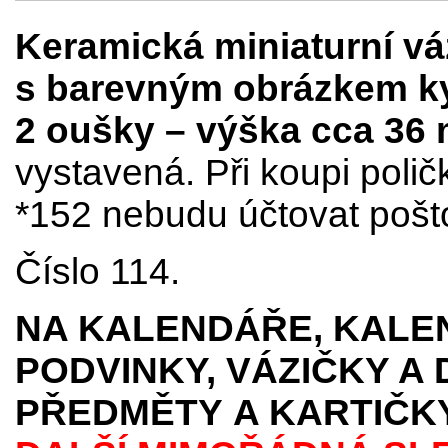
Keramická miniaturní vá
s barevným obrázkem kyt
2 oušky – výška cca 36
vystavená. Při koupi poli
*152 nebudu účtovat pošt
Číslo 114.
NA KALENDÁŘE, KALEN
PODVINKY, VÁZIČKY A
PŘEDMĚTY
A KARTIČK