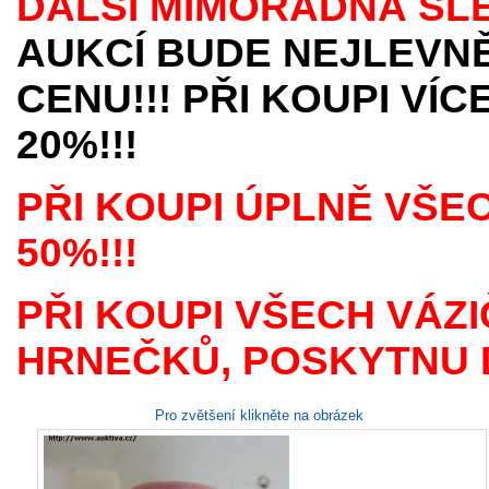
DALŠÍ MIMOŘÁDNÁ SL
AUKCÍ BUDE NEJLEVNĚ
CENU!!! PŘI KOUPI VÍ
20%!!!
PŘI KOUPI ÚPLNĚ VŠE
50%!!!
PŘI KOUPI VŠECH VÁZI
HRNEČKŮ, POSKYTNU D
Pro zvětšení klikněte na obrázek