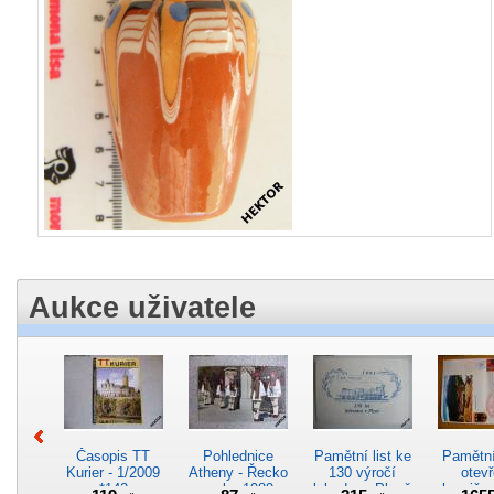
Aukce uživatele
Časopis TT
Pohlednice
Pamětní list ke
Pamětní 
Kurier - 1/2009
Atheny - Řecko
130 výročí
otevř
*142
z roku 1989.
lokodepa Plzeň
hranič.n