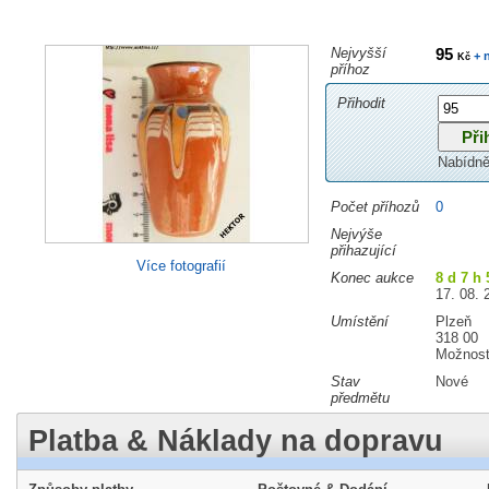
Nejvyšší
95
+ 
Kč
příhoz
Přihodit
Nabídně
Počet příhozů
0
Nejvýše
přihazující
Více fotografií
Konec aukce
8 d 7 h 
17. 08. 
Umístění
Plzeň
318 00
Možnost
Stav
Nové
předmětu
Platba & Náklady na dopravu