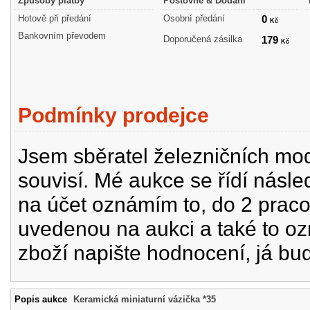
Způsoby platby
Poštovné & Dodání
Hotově při předání
Osobní předání
0
Kč
Bankovním převodem
Doporučená zásilka
179
Kč
Podmínky prodejce
Jsem sběratel železničních mode
souvisí. Mé aukce se řídí násle
na účet oznámím to, do 2 prac
uvedenou na aukci a také to oz
zboží napište hodnocení, já bu
Popis aukce
Keramická miniaturní vázička *35