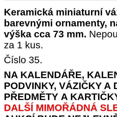
Keramická miniaturní vá
barevnými ornamenty, na
výška cca 73 mm.
Nepouž
za 1 kus.
Číslo 35.
NA KALENDÁŘE, KALEN
PODVINKY, VÁZIČKY A
PŘEDMĚTY
A KARTIČK
DALŠÍ MIMOŘÁDNÁ SL