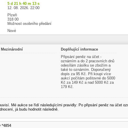
5 d 21 h 40 m 12 s
12. 08. 2026. 22:00
Plzeň
318 00
Možnost osobního předání
Nové
Mezinárodní
Doplňující informace
Připsání peněz na účet -
oznámím a do 2 pracovních dnů
odesílám zásilku se zbožím a
také to oznámím. Doporučený
dopis za 95 Kč. Při koupi více
aukcí počítám poštovné do 5000
Kč za 149 Kč a nad 5000 Kč za
179 Kč.
souvisí. Mé aukce se řídí následujícími pravidly: Po připsání peněz na účet
dnocení, já budu hodnotit následně.
v *4854