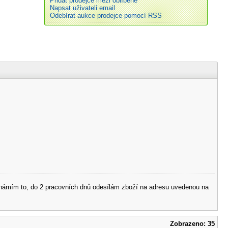
Přidat prodejce mezi oblíbené
Napsat uživateli email
Odebírat aukce prodejce pomocí RSS
 oznámím to, do 2 pracovních dnů odesílám zboží na adresu uvedenou na
Zobrazeno: 35