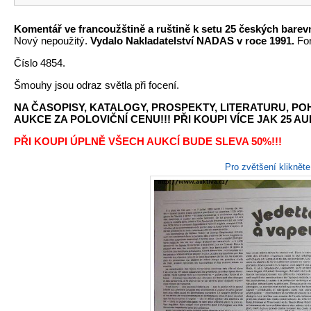
Komentář ve francoužštině a ruštině k setu 25 českých barevn
Nový nepoužitý.
Vydalo Nakladatelství NADAS v roce 1991.
For
Číslo 4854.
Šmouhy jsou odraz světla při focení.
NA ČASOPISY, KATALOGY, PROSPEKTY, LITERATURU, P
AUKCE ZA POLOVIČNÍ CENU!!! PŘI KOUPI VÍCE JAK 25 AU
PŘI KOUPI ÚPLNĚ VŠECH AUKCÍ BUDE SLEVA 50%!!!
Pro zvětšení kliknět