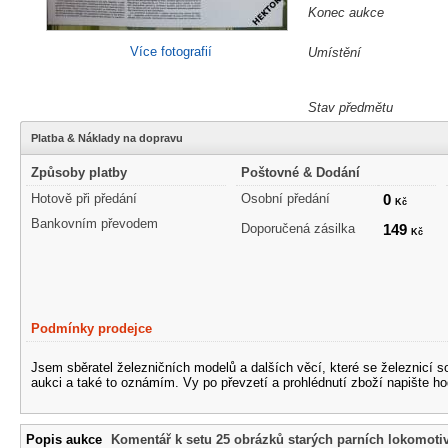
Konec aukce
Více fotografií
Umístění
Stav předmětu
Platba & Náklady na dopravu
Způsoby platby
Poštovné & Dodání
Hotově při předání
Osobní předání
0
Kč
Bankovním převodem
Doporučená zásilka
149
Kč
Podmínky prodejce
Jsem sběratel železničních modelů a dalších věcí, které se železnicí 
aukci a také to oznámím. Vy po převzetí a prohlédnutí zboží napište ho
Popis aukce
Komentář k setu 25 obrázků starých parních lokomoti