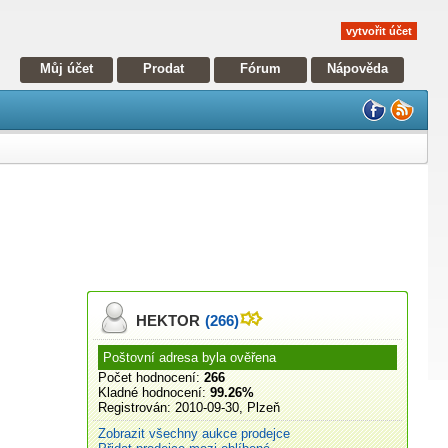
vytvořit účet
Můj účet
Prodat
Fórum
Nápověda
HEKTOR
(266)
Poštovní adresa byla ověřena
Počet hodnocení:
266
Kladné hodnocení:
99.26%
Registrován:
2010-09-30, Plzeň
Zobrazit všechny aukce prodejce