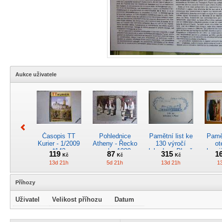
Aukce uživatele
Časopis TT
Pohlednice
Pamětní list ke
Pamět
Kurier - 1/2009
Atheny - Řecko
130 výročí
ot
*142
z roku 1989.
lokodepa Plzeň
hrani
119
87
315
1
Kč
Kč
Kč
Nová nepoužitá
*2963
Žele
13d 21h
5d 21h
13d 21h
1
*5019
Příhozy
Uživatel
Velikost příhozu
Datum
Kreslený
4osý osob.
Časopis
RARI