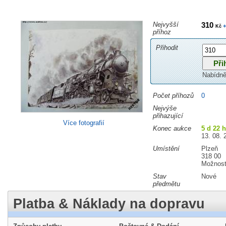
Nejvyšší
310
+
Kč
příhoz
Přihodit
Nabídně
Počet příhozů
0
Nejvýše
přihazující
Více fotografií
Konec aukce
5 d 22 
13. 08. 
Umístění
Plzeň
318 00
Možnost
Stav
Nové
předmětu
Platba & Náklady na dopravu