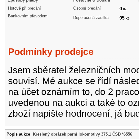
Způsoby platby
Poštovné & Dodání
Hotově při předání
Osobní předání
0
Kč
Bankovním převodem
Doporučená zásilka
95
Kč
Podmínky prodejce
Jsem sběratel železničních mode
souvisí. Mé aukce se řídí násle
na účet oznámím to, do 2 prac
uvedenou na aukci a také to oz
zboží napište hodnocení, já bu
Popis aukce
Kreslený obrázek parní lokomotivy 375.1 ČSD *6556