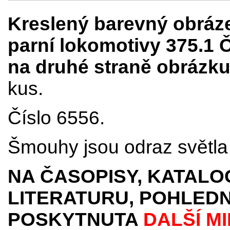
Kreslený barevný obráze
parní lokomotivy 375.1 
na druhé straně obrázk
kus.
Číslo 6556.
Šmouhy jsou odraz světla 
NA ČASOPISY, KATALO
LITERATURU, POHLEDN
POSKYTNUTA
DALŠÍ M