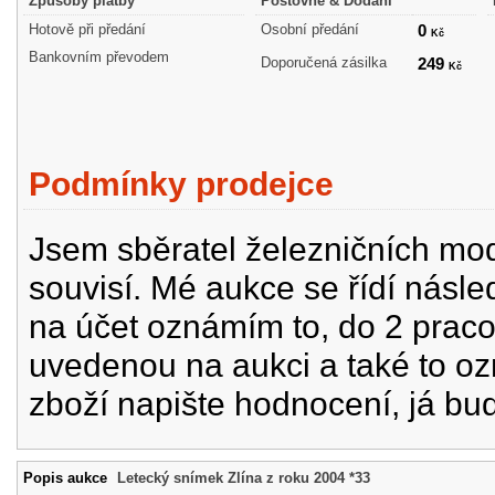
Způsoby platby
Poštovné & Dodání
Hotově při předání
Osobní předání
0
Kč
Bankovním převodem
Doporučená zásilka
249
Kč
Podmínky prodejce
Jsem sběratel železničních mode
souvisí. Mé aukce se řídí násle
na účet oznámím to, do 2 prac
uvedenou na aukci a také to oz
zboží napište hodnocení, já bu
Popis aukce
Letecký snímek Zlína z roku 2004 *33