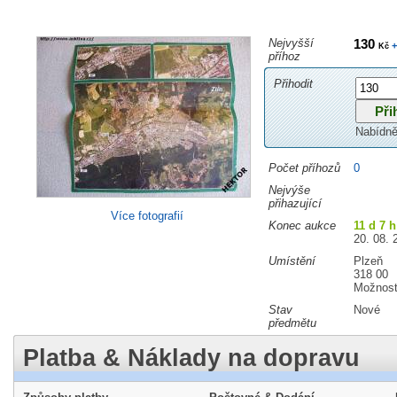
Nejvyšší
130
+
Kč
příhoz
Přihodit
Nabídně
Počet příhozů
0
Nejvýše
přihazující
Více fotografií
Konec aukce
11 d 7 h
20. 08. 
Umístění
Plzeň
318 00
Možnost
Stav
Nové
předmětu
Platba & Náklady na dopravu