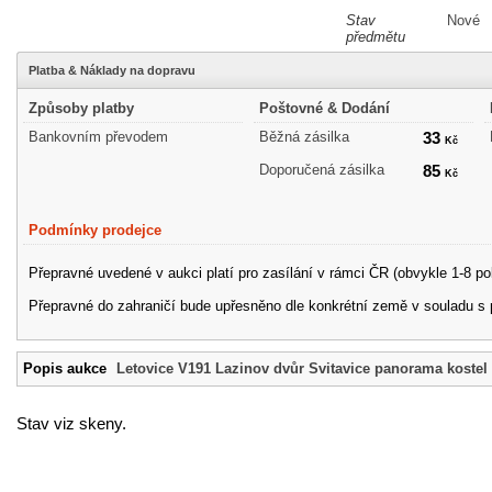
Stav
Nové
předmětu
Platba & Náklady na dopravu
Způsoby platby
Poštovné & Dodání
Bankovním převodem
Běžná zásilka
33
Kč
Doporučená zásilka
85
Kč
Podmínky prodejce
Přepravné uvedené v aukci platí pro zasílání v rámci ČR (obvykle 1-8 po
Přepravné do zahraničí bude upřesněno dle konkrétní země v souladu s
Popis aukce
Letovice V191 Lazinov dvůr Svitavice panorama kostel
Stav viz skeny.