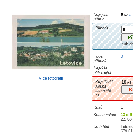
Nejvyšší
8
+ 
Kč
příhoz
Přihodit
Nabíd
Počet
0
příhozů
Nejvýše
přihazující
Více fotografií
Kup Teď!
10
Kč /
Koupit
okamžitě
za:
Kusů
1
Konec aukce
13 d 9
22. 08.
Umístění
Letovi
679 61